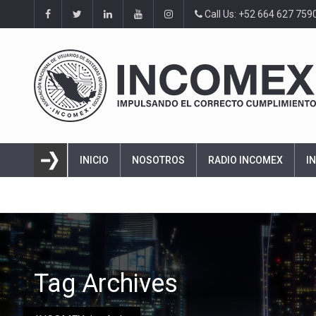
Call Us: +52 664 627 759
INICIO
NOSOTROS
RADIO INCOMEX
I
Tag Archives