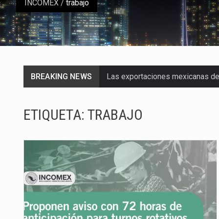
INCOMEX
/
trabajo
BREAKING NEWS
Las exportaciones mexicanas de v
En el primer semestre de 2026, el
ETIQUETA:
TRABAJO
La Coalition for a Prosperous A
Solo el 17.8 % de las empresas 
Ante la suspensión temporal de 
Los créditos fiscales determina
La industria automotriz mexican