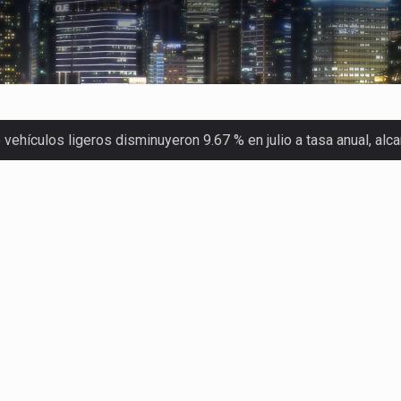
ehículos ligeros disminuyeron 9.67 % en julio a tasa anual, al
 Servicio de Administración Tributaria (SAT) cobró un total…
merica (CPA) solicitó al gobierno de Estados Unidos mantener e…
en México se considera totalmente preparada para la…
las inspecciones sanitarias del Departamento de Agricultura de
dos a empresas IMMEX rara vez nacen de una interpretación eq
a concentra más de la mitad de las quejas bajo el Mecanismo…