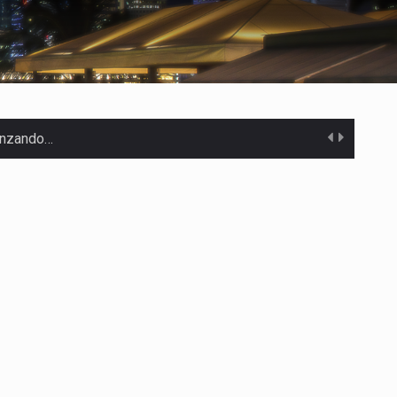
canzando…
 Estados Unidos…
uivocada de…