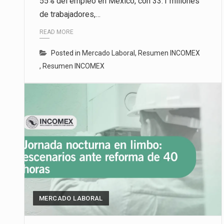
55% del empleo en México, con 33.1 millones
de trabajadores,…
READ MORE
Posted in
Mercado Laboral
,
Resumen INCOMEX
,
Resumen INCOMEX
MERCADO LABORAL