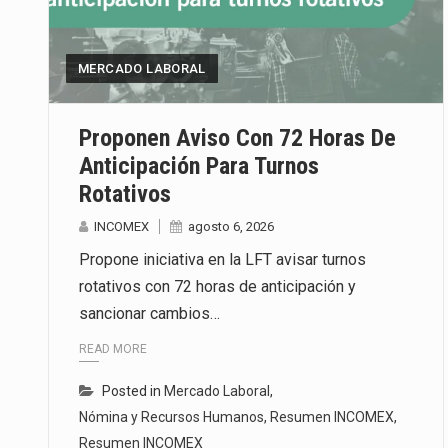
La inversión fija bruta en Méxic
MERCADO LABORAL
El gobierno de Estados Unidos a
El Departamento de Agricultura
Proponen Aviso Con 72 Horas De
Anticipación Para Turnos
Rotativos
INCOMEX
agosto 6, 2026
Propone iniciativa en la LFT avisar turnos
rotativos con 72 horas de anticipación y
sancionar cambios…
READ MORE
Posted in
Mercado Laboral
,
Nómina y Recursos Humanos
,
Resumen INCOMEX
,
Resumen INCOMEX