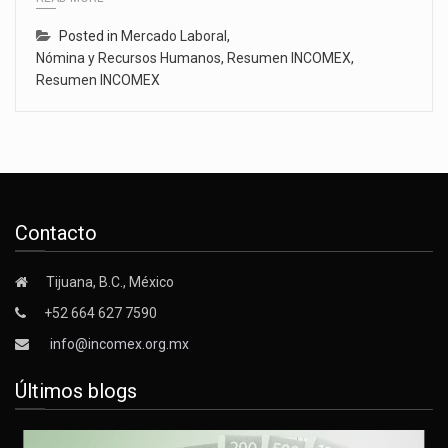
Posted in
Mercado Laboral
,
Nómina y Recursos Humanos
,
Resumen INCOMEX
,
Resumen INCOMEX
Contacto
Tijuana, B.C., México
+52 664 627 7590
info@incomex.org.mx
Últimos blogs