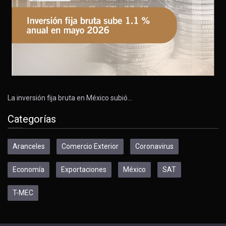
La inversión fija bruta en México subió…
Categorías
Aranceles
Comercio Exterior
Coronavirus
Economía
Exportaciones
México
SAT
T-MEC