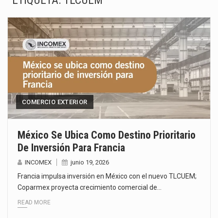
ETIQUETA:
TLCUEM
La Coalition for a Prosperous America (CPA) solicitó al gobierno de Estados Unidos mantener e…
Solo el 17.8 % de las empresas en México se considera totalmente preparada para la…
Ante la suspensión temporal de las inspecciones sanitarias del Departamento de Agricultura de Estados Unidos…
Los créditos fiscales determinados a empresas IMMEX rara vez nacen de una interpretación equivocada de…
La industria automotriz mexicana concentra más de la mitad de las quejas bajo el Mecanismo…
COMERCIO EXTERIOR
La inversión fija bruta en México registró un aumento de 1.1% interanual en mayo de…
México Se Ubica Como Destino Prioritario
De Inversión Para Francia
El gobierno de Estados Unidos anunciará un arancel del 15 % sobre los productos fabricados…
INCOMEX
junio 19, 2026
El Departamento de Agricultura de Estados Unidos (USDA) suspendió el 5 de agosto de 2026…
Francia impulsa inversión en México con el nuevo TLCUEM;
Coparmex proyecta crecimiento comercial de…
READ MORE