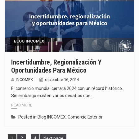
BLOG INCOMEX
Incertidumbre, Regionalización Y
Oportunidades Para México
INCOMEX
diciembre 16, 2024
El comercio mundial cerrará 2024 con un récord histórico.
Sin embargo existen varios desafíos que…
READ MORE
Posted in
Blog INCOMEX
,
Comercio Exterior
Page
Page
Page
1
2
…
4
Next page