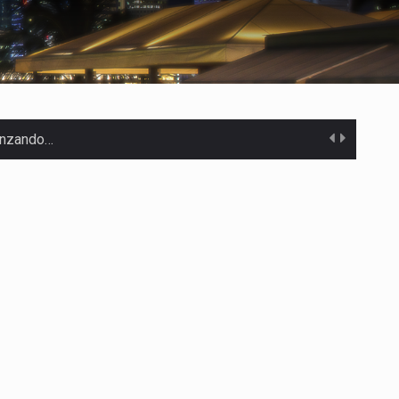
canzando…
 Estados Unidos…
uivocada de…