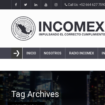
Call Us: +52 664 627 759
INICIO
NOSOTROS
RADIO INCOMEX
I
Tag Archives