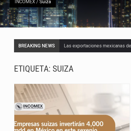
INCOMEX
/
Suiza
BREAKING NEWS
Las exportaciones mexicanas de v
En el primer semestre de 2026, el
ETIQUETA:
SUIZA
La Coalition for a Prosperous A
Solo el 17.8 % de las empresas 
Ante la suspensión temporal de 
Los créditos fiscales determina
La industria automotriz mexican