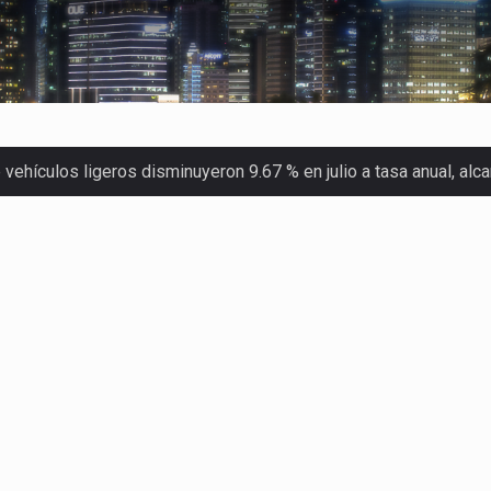
ehículos ligeros disminuyeron 9.67 % en julio a tasa anual, al
 Servicio de Administración Tributaria (SAT) cobró un total…
merica (CPA) solicitó al gobierno de Estados Unidos mantener e…
en México se considera totalmente preparada para la…
las inspecciones sanitarias del Departamento de Agricultura de
dos a empresas IMMEX rara vez nacen de una interpretación eq
a concentra más de la mitad de las quejas bajo el Mecanismo…