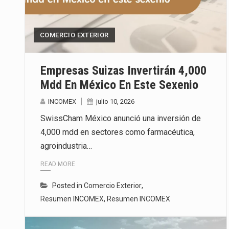
La inversión fija bruta en Méxic
COMERCIO EXTERIOR
El gobierno de Estados Unidos a
El Departamento de Agricultura
Empresas Suizas Invertirán 4,000
Mdd En México En Este Sexenio
INCOMEX
julio 10, 2026
SwissCham México anunció una inversión de
4,000 mdd en sectores como farmacéutica,
agroindustria…
READ MORE
Posted in
Comercio Exterior
,
Resumen INCOMEX
,
Resumen INCOMEX