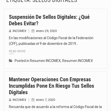
ETIQUETA:
SELLOS DIGITALES
La Coalition for a Prosperous America (CPA) solicitó al gobierno de Estados Unidos mantener e…
Suspensión De Sellos Digitales: ¿qué
Solo el 17.8 % de las empresas en México se considera totalmente preparada para la…
Debes Evitar?
Ante la suspensión temporal de las inspecciones sanitarias del Departamento de Agricultura de Estados Unidos…
INCOMEX
enero 29, 2020
En las modificaciones al Código Fiscal de la Federación
Los créditos fiscales determinados a empresas IMMEX rara vez nacen de una interpretación equivocada de…
(CFF), publicadas el 9 de diciembre de 2019…
READ MORE
La industria automotriz mexicana concentra más de la mitad de las quejas bajo el Mecanismo…
Posted in
Resumen INCOMEX
,
Resumen INCOMEX
La inversión fija bruta en México registró un aumento de 1.1% interanual en mayo de…
El gobierno de Estados Unidos anunciará un arancel del 15 % sobre los productos fabricados…
Mantener Operaciones Con Empresas
Incumplidas Pone En Riesgo Tus Sellos
El Departamento de Agricultura de Estados Unidos (USDA) suspendió el 5 de agosto de 2026…
Digitales
INCOMEX
enero 7, 2020
Recuerda que de acuerdo a la reforma al Código Fiscal de la