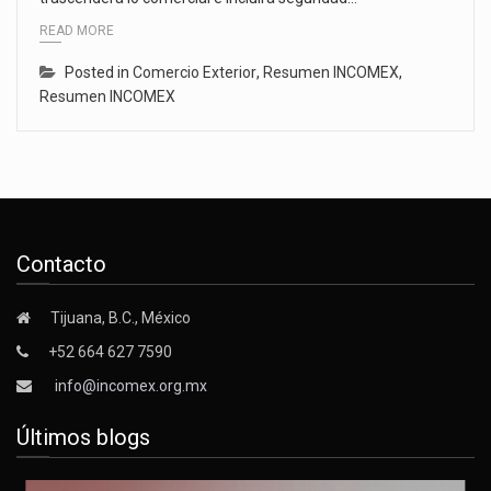
READ MORE
Posted in
Comercio Exterior
,
Resumen INCOMEX
,
Resumen INCOMEX
Contacto
Tijuana, B.C., México
+52 664 627 7590
info@incomex.org.mx
Últimos blogs