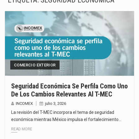
ETIQUETA:
SEGURIDAD ECONÓMICA
La Coalition for a Prosperous America (CPA) solicitó al gobierno de Estados Unidos mantener e…
Solo el 17.8 % de las empresas en México se considera totalmente preparada para la…
Ante la suspensión temporal de las inspecciones sanitarias del Departamento de Agricultura de Estados Unidos…
Los créditos fiscales determinados a empresas IMMEX rara vez nacen de una interpretación equivocada de…
La industria automotriz mexicana concentra más de la mitad de las quejas bajo el Mecanismo…
COMERCIO EXTERIOR
La inversión fija bruta en México registró un aumento de 1.1% interanual en mayo de…
Seguridad Económica Se Perfila Como Uno
De Los Cambios Relevantes Al T-MEC
El gobierno de Estados Unidos anunciará un arancel del 15 % sobre los productos fabricados…
INCOMEX
julio 3, 2026
El Departamento de Agricultura de Estados Unidos (USDA) suspendió el 5 de agosto de 2026…
La revisión del T-MEC incorpora el tema de seguridad
económica mientras México impulsa el fortalecimiento…
READ MORE