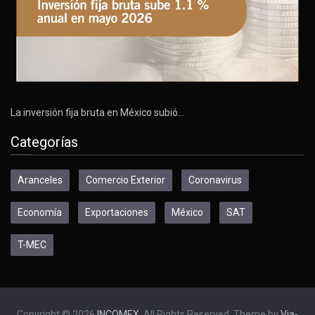
La inversión fija bruta en México subió…
Categorías
Aranceles
Comercio Exterior
Coronavirus
Economía
Exportaciones
México
SAT
T-MEC
Copyright © 2026
INCOMEX
. All Rights Reserved. Theme by
Via-