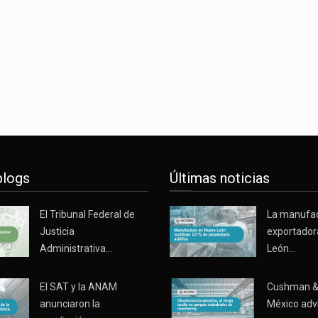
blogs
Últimas noticias
El Tribunal Federal de
La manufa
Justicia
exportador
Administrativa…
León…
El SAT y la ANAM
Cushman &
anunciaron la
México adv