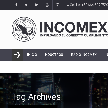
Call Us: +52 664 627 759
INICIO
NOSOTROS
RADIO INCOMEX
I
Tag Archives