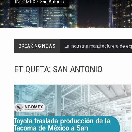
INCOMEX
/
San Antonio
BREAKING NEWS
La industria manufacturera de e
Las métricas tradicionales de lo
ETIQUETA:
SAN ANTONIO
El superávit comercial de Méxic
El Tribunal Federal de Justicia 
El Gobierno de Estados Unidos 
El mercado laboral mexicano mue
La Cámara Minera de México (Cam