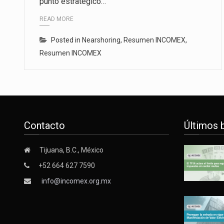
punto estratégico…
READ MORE
Posted in
Nearshoring
,
Resumen INCOMEX
,
Resumen INCOMEX
Contacto
Últimos 
Tijuana, B.C., México
+52 664 627 7590
info@incomex.org.mx