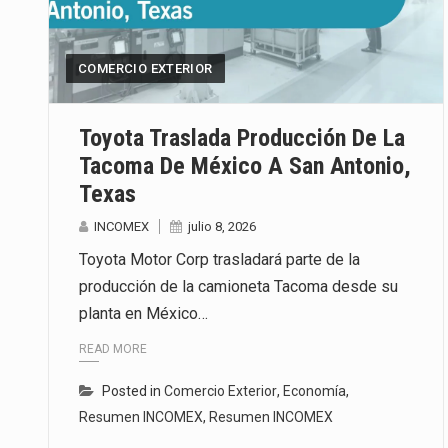
El secretario de Economía de Mé
COMERCIO EXTERIOR
La reforma que reduce la jornada
El gobierno federal creó mediant
Toyota Traslada Producción De La
Tacoma De México A San Antonio,
Texas
INCOMEX
julio 8, 2026
Toyota Motor Corp trasladará parte de la
producción de la camioneta Tacoma desde su
planta en México…
READ MORE
Posted in
Comercio Exterior
,
Economía
,
Resumen INCOMEX
,
Resumen INCOMEX