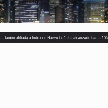
xportación afiliada a Index en Nuevo León ha alcanzado hasta 10
s parques industriales —absorción, ocupación y metros cuadrado
o con Estados Unidos alcanzó 102,581 millones de dólares (mdd
Administrativa (TFJA), a través de su Segunda Sala Regional en…
ha procesado la devolución de aproximadamente 100,000 millon
stra un proceso de precarización sin señales de mejora, según 
imex) proyecta una inversión total de 6,402.2 millones de dól