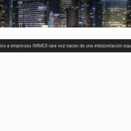
dos a empresas IMMEX rara vez nacen de una interpretación eq
a concentra más de la mitad de las quejas bajo el Mecanismo…
o registró un aumento de 1.1% interanual en mayo de…
nunciará un arancel del 15 % sobre los productos fabricados…
 de Estados Unidos (USDA) suspendió el 5 de agosto de 2026…
los horarios de trabajo en turnos rotativos podría ser…
xportación afiliada a Index en Nuevo León ha alcanzado hasta 10