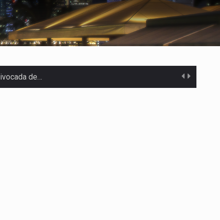
uivocada de…
%…