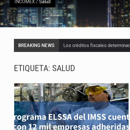
INCOMEX
/
Salud
BREAKING NEWS
Los créditos fiscales determina
La industria automotriz mexican
ETIQUETA:
SALUD
La inversión fija bruta en Méxic
El gobierno de Estados Unidos a
El Departamento de Agricultura
El derecho a la previsibilidad de 
La industria manufacturera de e