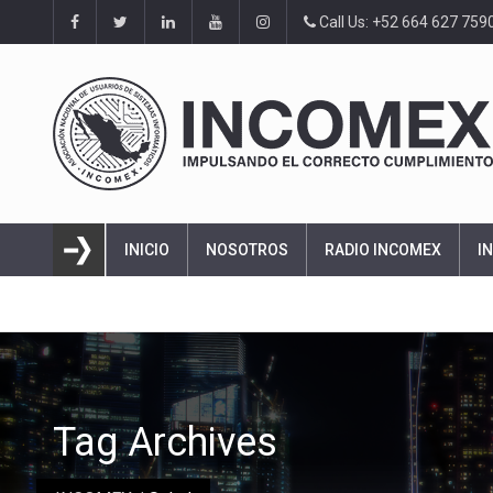
Call Us: +52 664 627 759
INICIO
NOSOTROS
RADIO INCOMEX
I
Tag Archives