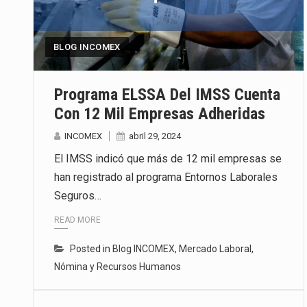
Las métricas tradicionales de lo
BLOG INCOMEX
El superávit comercial de Méxic
El Tribunal Federal de Justicia 
Programa ELSSA Del IMSS Cuenta
Con 12 Mil Empresas Adheridas
INCOMEX
abril 29, 2024
El IMSS indicó que más de 12 mil empresas se
han registrado al programa Entornos Laborales
Seguros…
READ MORE
Posted in
Blog INCOMEX
,
Mercado Laboral
,
Nómina y Recursos Humanos