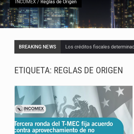
INCOMEX
/
Reglas de Origen
BREAKING NEWS
Los créditos fiscales determina
La industria automotriz mexican
ETIQUETA:
REGLAS DE ORIGEN
La inversión fija bruta en Méxic
El gobierno de Estados Unidos a
El Departamento de Agricultura
El derecho a la previsibilidad de 
La industria manufacturera de e