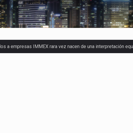
dos a empresas IMMEX rara vez nacen de una interpretación eq
a concentra más de la mitad de las quejas bajo el Mecanismo…
o registró un aumento de 1.1% interanual en mayo de…
nunciará un arancel del 15 % sobre los productos fabricados…
 de Estados Unidos (USDA) suspendió el 5 de agosto de 2026…
los horarios de trabajo en turnos rotativos podría ser…
xportación afiliada a Index en Nuevo León ha alcanzado hasta 10