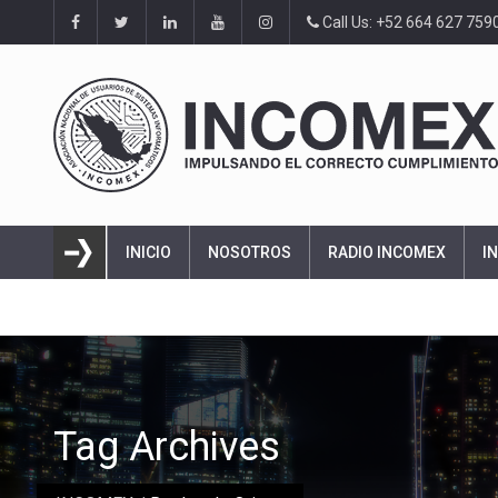
Call Us: +52 664 627 759
INICIO
NOSOTROS
RADIO INCOMEX
I
Tag Archives