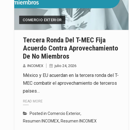
Las métricas tradicionales de lo
COMERCIO EXTERIOR
El superávit comercial de Méxic
El Tribunal Federal de Justicia 
Tercera Ronda Del T-MEC Fija
Acuerdo Contra Aprovechamiento
De No Miembros
INCOMEX
julio 24, 2026
México y EU acuerdan en la tercera ronda del T-
MEC combatir el aprovechamiento de terceros
países…
READ MORE
Posted in
Comercio Exterior
,
Resumen INCOMEX
,
Resumen INCOMEX