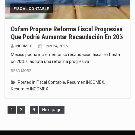
FISCAL CONTABLE
Oxfam Propone Reforma Fiscal Progresiva
Que Podría Aumentar Recaudación En 20%
INCOMEX
junio 24, 2025
México podría incrementar su recaudación fiscal en hasta
un 20% si adopta una reforma progresiva…
READ MORE
Posted in
Fiscal Contable
,
Resumen INCOMEX
,
Resumen INCOMEX
Page
Page
Page
1
2
…
9
Next page