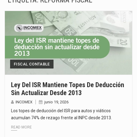
ETIQUETA:
REFORMA FISCAL
La Coalition for a Prosperous America (CPA) solicitó al gobierno de Estados Unidos mantener e…
Solo el 17.8 % de las empresas en México se considera totalmente preparada para la…
Ante la suspensión temporal de las inspecciones sanitarias del Departamento de Agricultura de Estados Unidos…
Los créditos fiscales determinados a empresas IMMEX rara vez nacen de una interpretación equivocada de…
La industria automotriz mexicana concentra más de la mitad de las quejas bajo el Mecanismo…
FISCAL CONTABLE
La inversión fija bruta en México registró un aumento de 1.1% interanual en mayo de…
Ley Del ISR Mantiene Topes De Deducción
Sin Actualizar Desde 2013
El gobierno de Estados Unidos anunciará un arancel del 15 % sobre los productos fabricados…
INCOMEX
junio 19, 2026
El Departamento de Agricultura de Estados Unidos (USDA) suspendió el 5 de agosto de 2026…
Los topes de deducción del ISR para autos y viáticos
acumulan 74% de rezago frente al INPC desde 2013.
READ MORE