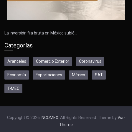
La inversión fija bruta en México subió…
Categorías
Aranceles
Comercio Exterior
Coronavirus
Economía
Exportaciones
México
SAT
T-MEC
Copyright © 2026
INCOMEX
. All Rights Reserved. Theme by
Via-
Theme