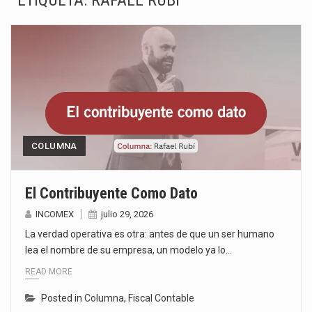
ETIQUETA:
RAFAEL RUBI
La Coalition for a Prosperous America (CPA) solicitó al gobierno de Estados Unidos mantener e…
Solo el 17.8 % de las empresas en México se considera totalmente preparada para la…
Ante la suspensión temporal de las inspecciones sanitarias del Departamento de Agricultura de Estados Unidos…
Los créditos fiscales determinados a empresas IMMEX rara vez nacen de una interpretación equivocada de…
La industria automotriz mexicana concentra más de la mitad de las quejas bajo el Mecanismo…
COLUMNA
La inversión fija bruta en México registró un aumento de 1.1% interanual en mayo de…
El Contribuyente Como Dato
El gobierno de Estados Unidos anunciará un arancel del 15 % sobre los productos fabricados…
INCOMEX
julio 29, 2026
La verdad operativa es otra: antes de que un ser humano
El Departamento de Agricultura de Estados Unidos (USDA) suspendió el 5 de agosto de 2026…
lea el nombre de su empresa, un modelo ya lo…
READ MORE
Posted in
Columna
,
Fiscal Contable