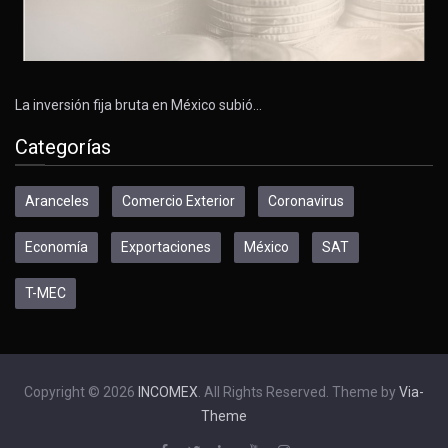
La inversión fija bruta en México subió…
Categorías
Aranceles
Comercio Exterior
Coronavirus
Economía
Exportaciones
México
SAT
T-MEC
Copyright © 2026
INCOMEX
. All Rights Reserved. Theme by
Via-
Theme