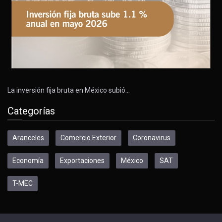
La inversión fija bruta en México subió…
Categorías
Aranceles
Comercio Exterior
Coronavirus
Economía
Exportaciones
México
SAT
T-MEC