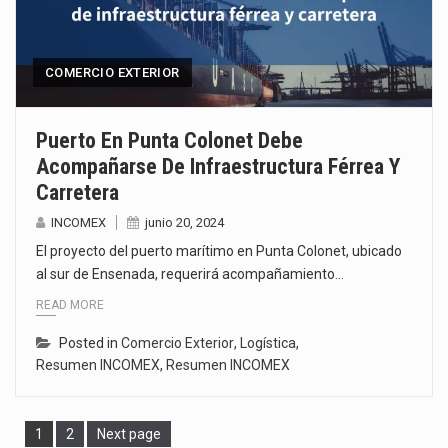
COMERCIO EXTERIOR
Puerto En Punta Colonet Debe
Acompañarse De Infraestructura Férrea Y
Carretera
INCOMEX
junio 20, 2024
El proyecto del puerto marítimo en Punta Colonet, ubicado
al sur de Ensenada, requerirá acompañamiento…
READ MORE
Posted in
Comercio Exterior
,
Logística
,
Resumen INCOMEX
,
Resumen INCOMEX
Page
Page
1
2
Next page