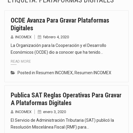
ETIQUETA:
PLATAFORMAS DIGITALES
La Coalition for a Prosperous America (CPA) solicitó al gobierno de Estados Unidos mantener e…
OCDE Avanza Para Gravar Plataformas
Solo el 17.8 % de las empresas en México se considera totalmente preparada para la…
Digitales
Ante la suspensión temporal de las inspecciones sanitarias del Departamento de Agricultura de Estados Unidos…
INCOMEX
febrero 4, 2020
La Organización para la Cooperación y el Desarrollo
Los créditos fiscales determinados a empresas IMMEX rara vez nacen de una interpretación equivocada de…
Económicos (OCDE) dio a conocer que ha tenido…
READ MORE
La industria automotriz mexicana concentra más de la mitad de las quejas bajo el Mecanismo…
Posted in
Resumen INCOMEX
,
Resumen INCOMEX
La inversión fija bruta en México registró un aumento de 1.1% interanual en mayo de…
El gobierno de Estados Unidos anunciará un arancel del 15 % sobre los productos fabricados…
Publica SAT Reglas Operativas Para Gravar
A Plataformas Digitales
El Departamento de Agricultura de Estados Unidos (USDA) suspendió el 5 de agosto de 2026…
INCOMEX
enero 3, 2020
El Servicio de Administración Tributaria (SAT) publicó la
Resolución Miscelánea Fiscal (RMF) para…