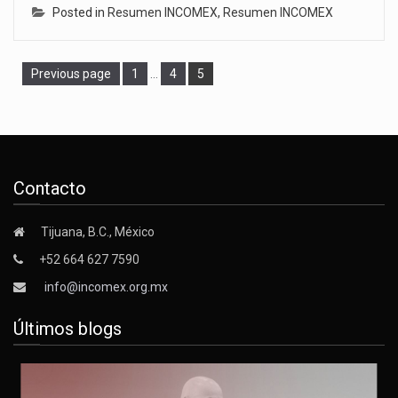
Posted in
Resumen INCOMEX
,
Resumen INCOMEX
Page
Page
Page
Previous page
1
…
4
5
Contacto
Tijuana, B.C., México
+52 664 627 7590
info@incomex.org.mx
Últimos blogs