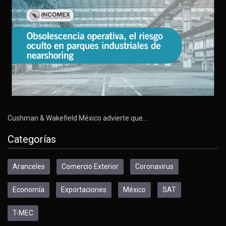
Cushman & Wakefield México advierte que…
Categorías
Aranceles
Comercio Exterior
Coronavirus
Economía
Exportaciones
México
SAT
T-MEC