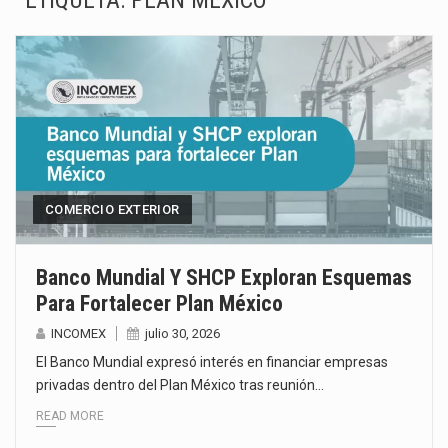
ETIQUETA:
PLAN MÉXICO
El superávit comercial de México con Estados Unidos alcanzó 102,581 millones de dólares (mdd) en…
El Tribunal Federal de Justicia Administrativa (TFJA), a través de su Segunda Sala Regional en…
El Gobierno de Estados Unidos ha procesado la devolución de aproximadamente 100,000 millones de dólares…
El mercado laboral mexicano muestra un proceso de precarización sin señales de mejora, según el…
La Cámara Minera de México (Camimex) proyecta una inversión total de 6,402.2 millones de dólares…
COMERCIO EXTERIOR
El secretario de Economía de México, Marcelo Ebrard Casaubon, sostuvo una reunión de trabajo con…
Banco Mundial Y SHCP Exploran Esquemas
Para Fortalecer Plan México
La reforma que reduce la jornada laboral a 40 horas semanales omitió precisar su aplicación…
INCOMEX
julio 30, 2026
El gobierno federal creó mediante decreto la Oficina Presidencial para la Promoción de Inversiones, instancia…
El Banco Mundial expresó interés en financiar empresas
privadas dentro del Plan México tras reunión…
READ MORE