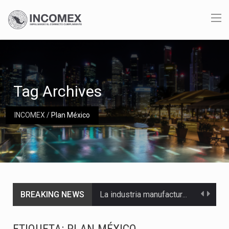
Tag Archives
INCOMEX
/
Plan México
BREAKING NEWS
La industria manufacturera de exportación afiliada a Index en Nuevo León ha alcanzado hasta 10%…
Las métricas tradicionales de los parques industriales —absorción, ocupación y metros cuadrados desarrollados— resultan insuficientes…