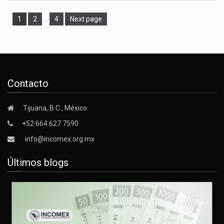
Page
Page
Page
1
2
…
4
Next page
Contacto
Tijuana, B.C., México
+52 664 627 7590
info@incomex.org.mx
Últimos blogs