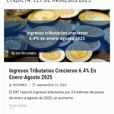
ETIQUETA:
LEY DE INGRESOS 2025
La Coalition for a Prosperous America (CPA) solicitó al gobierno de Estados Unidos mantener e…
Solo el 17.8 % de las empresas en México se considera totalmente preparada para la…
Ante la suspensión temporal de las inspecciones sanitarias del Departamento de Agricultura de Estados Unidos…
Los créditos fiscales determinados a empresas IMMEX rara vez nacen de una interpretación equivocada de…
La industria automotriz mexicana concentra más de la mitad de las quejas bajo el Mecanismo…
BLOG INCOMEX
La inversión fija bruta en México registró un aumento de 1.1% interanual en mayo de…
Ingresos Tributarios Crecieron 6.4% En
Enero-Agosto 2025
El gobierno de Estados Unidos anunciará un arancel del 15 % sobre los productos fabricados…
INCOMEX
septiembre 15, 2025
El Departamento de Agricultura de Estados Unidos (USDA) suspendió el 5 de agosto de 2026…
El SAT reportó ingresos tributarios por 3.6 billones de pesos
de enero a agosto de 2025, un aumento…
READ MORE