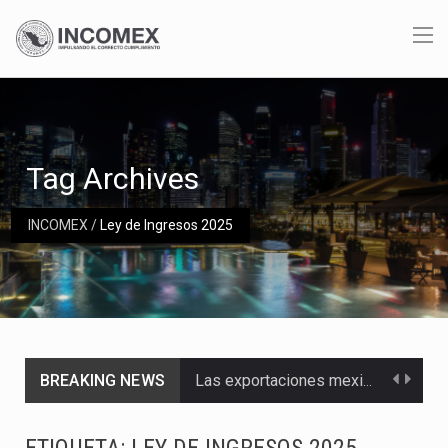
Tag Archives
INCOMEX
/
Ley de Ingresos 2025
BREAKING NEWS
Las exportaciones mexicanas de vehículos ligeros disminuyeron 9.67 % en julio a tasa anual, alcanzando…
En el primer semestre de 2026, el Servicio de Administración Tributaria (SAT) cobró un total…