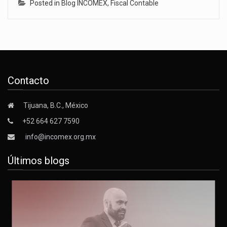
Posted in
Blog INCOMEX
,
Fiscal Contable
Contacto
Tijuana, B.C., México
+52 664 627 7590
info@incomex.org.mx
Últimos blogs