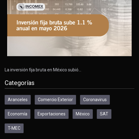
La inversión fija bruta en México subió…
Categorías
Aranceles
Comercio Exterior
Coronavirus
Economía
Exportaciones
México
SAT
T-MEC