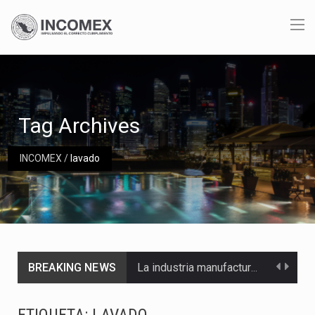
Tag Archives
INCOMEX
/
lavado
BREAKING NEWS
La industria manufacturera de exportación afiliada a Index en Nuevo León ha alcanzado hasta 10%…
Las métricas tradicionales de los parques industriales —absorción, ocupación y metros cuadrados desarrollados— resultan insuficientes…