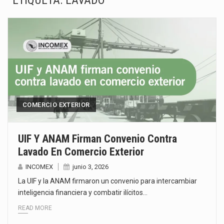
ETIQUETA:
LAVADO
El superávit comercial de México con Estados Unidos alcanzó 102,581 millones de dólares (mdd) en…
El Tribunal Federal de Justicia Administrativa (TFJA), a través de su Segunda Sala Regional en…
El Gobierno de Estados Unidos ha procesado la devolución de aproximadamente 100,000 millones de dólares…
El mercado laboral mexicano muestra un proceso de precarización sin señales de mejora, según el…
La Cámara Minera de México (Camimex) proyecta una inversión total de 6,402.2 millones de dólares…
COMERCIO EXTERIOR
El secretario de Economía de México, Marcelo Ebrard Casaubon, sostuvo una reunión de trabajo con…
UIF Y ANAM Firman Convenio Contra
Lavado En Comercio Exterior
La reforma que reduce la jornada laboral a 40 horas semanales omitió precisar su aplicación…
INCOMEX
junio 3, 2026
El gobierno federal creó mediante decreto la Oficina Presidencial para la Promoción de Inversiones, instancia…
La UIF y la ANAM firmaron un convenio para intercambiar
inteligencia financiera y combatir ilícitos…
READ MORE