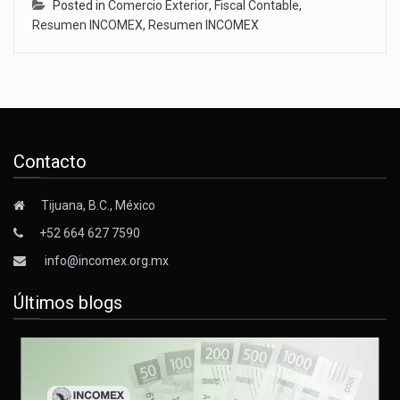
Posted in
Comercio Exterior
,
Fiscal Contable
,
Resumen INCOMEX
,
Resumen INCOMEX
Contacto
Tijuana, B.C., México
+52 664 627 7590
info@incomex.org.mx
Últimos blogs