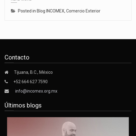
Posted in
Blog INCOMEX
,
Comercio Exterior
Contacto
Tijuana, B.C., México
+52 664 627 7590
info@incomex.org.mx
Últimos blogs