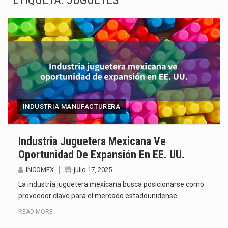
ETIQUETA:
JUGUETES
El superávit comercial de México con Estados Unidos alcanzó 102,581 millones de dólares (mdd) en…
El Tribunal Federal de Justicia Administrativa (TFJA), a través de su Segunda Sala Regional en…
El Gobierno de Estados Unidos ha procesado la devolución de aproximadamente 100,000 millones de dólares…
El mercado laboral mexicano muestra un proceso de precarización sin señales de mejora, según el…
La Cámara Minera de México (Camimex) proyecta una inversión total de 6,402.2 millones de dólares…
INDUSTRIA MANUFACTURERA
El secretario de Economía de México, Marcelo Ebrard Casaubon, sostuvo una reunión de trabajo con…
Industria Juguetera Mexicana Ve
Oportunidad De Expansión En EE. UU.
La reforma que reduce la jornada laboral a 40 horas semanales omitió precisar su aplicación…
INCOMEX
julio 17, 2025
El gobierno federal creó mediante decreto la Oficina Presidencial para la Promoción de Inversiones, instancia…
La industria juguetera mexicana busca posicionarse como
proveedor clave para el mercado estadounidense…
READ MORE