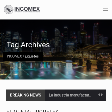
Tag Archives
INCOMEX
/
juguetes
BREAKING NEWS
La industria manufacturera de exportación afiliada a Index en Nuevo León ha alcanzado hasta 10%…
Las métricas tradicionales de los parques industriales —absorción, ocupación y metros cuadrados desarrollados— resultan insuficientes…