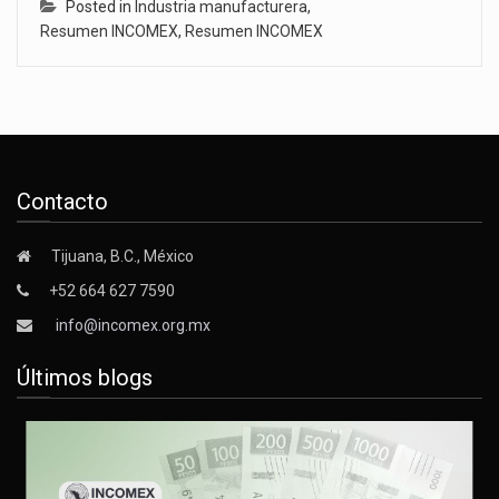
Posted in
Industria manufacturera
,
Resumen INCOMEX
,
Resumen INCOMEX
Contacto
Tijuana, B.C., México
+52 664 627 7590
info@incomex.org.mx
Últimos blogs