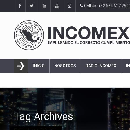
Call Us: +52 664 627 759
INICIO
NOSOTROS
RADIO INCOMEX
I
Tag Archives