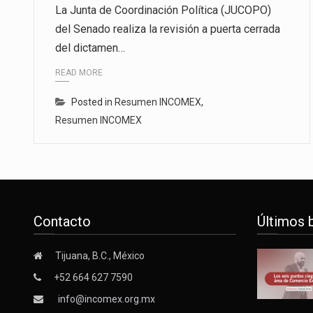
La Junta de Coordinación Política (JUCOPO)
del Senado realiza la revisión a puerta cerrada
del dictamen…
READ MORE
Posted in
Resumen INCOMEX
,
Resumen INCOMEX
Contacto
Últimos 
Tijuana, B.C., México
+52 664 627 7590
info@incomex.org.mx