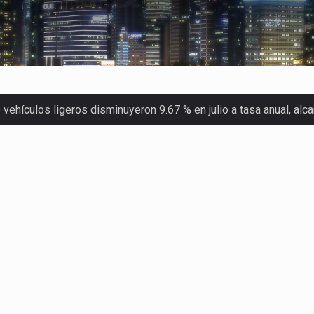
ehículos ligeros disminuyeron 9.67 % en julio a tasa anual, al
 Servicio de Administración Tributaria (SAT) cobró un total…
merica (CPA) solicitó al gobierno de Estados Unidos mantener e…
en México se considera totalmente preparada para la…
las inspecciones sanitarias del Departamento de Agricultura de
dos a empresas IMMEX rara vez nacen de una interpretación eq
a concentra más de la mitad de las quejas bajo el Mecanismo…