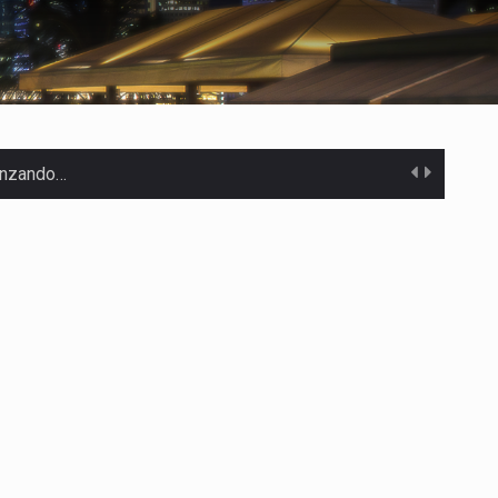
canzando…
 Estados Unidos…
uivocada de…