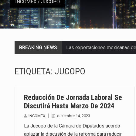
INCOMEX
/
JUCOPO
BREAKING NEWS
Las exportaciones mexicanas de v
En el primer semestre de 2026, el
ETIQUETA:
JUCOPO
La Coalition for a Prosperous A
Solo el 17.8 % de las empresas 
Reducción De Jornada Laboral Se
Ante la suspensión temporal de 
Discutirá Hasta Marzo De 2024
INCOMEX
diciembre 14, 2023
Los créditos fiscales determina
La Jucopo de la Cámara de Diputados acordó
La industria automotriz mexican
aplazar la discusión de la reforma para reducir