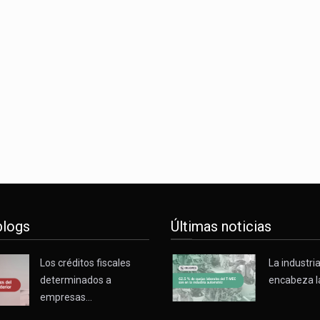
blogs
Últimas noticias
Los créditos fiscales
La industri
determinados a
encabeza l
empresas…