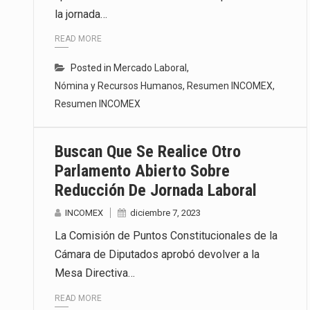
la jornada…
La inversión fija bruta en Méxic
READ MORE
El gobierno de Estados Unidos a
Posted in
Mercado Laboral
,
El Departamento de Agricultura
Nómina y Recursos Humanos
,
Resumen INCOMEX
,
Resumen INCOMEX
Buscan Que Se Realice Otro
Parlamento Abierto Sobre
Reducción De Jornada Laboral
INCOMEX
diciembre 7, 2023
La Comisión de Puntos Constitucionales de la
Cámara de Diputados aprobó devolver a la
Mesa Directiva…
READ MORE