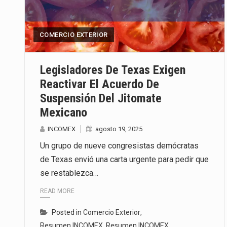
La inversión fija bruta en Méxic
COMERCIO EXTERIOR
El gobierno de Estados Unidos a
El Departamento de Agricultura
Legisladores De Texas Exigen
Reactivar El Acuerdo De
Suspensión Del Jitomate
Mexicano
INCOMEX
agosto 19, 2025
Un grupo de nueve congresistas demócratas
de Texas envió una carta urgente para pedir que
se restablezca…
READ MORE
Posted in
Comercio Exterior
,
Resumen INCOMEX
,
Resumen INCOMEX