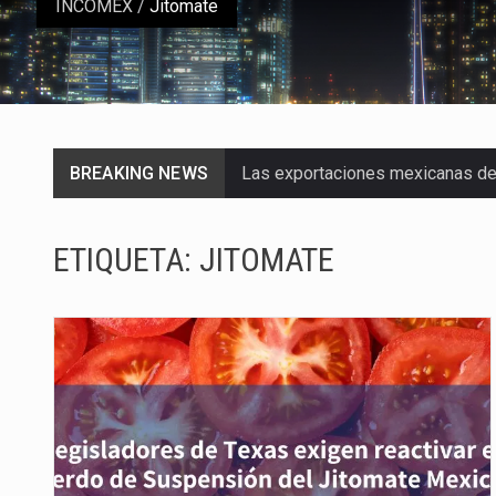
INCOMEX
/
Jitomate
BREAKING NEWS
Las exportaciones mexicanas de v
En el primer semestre de 2026, el
ETIQUETA:
JITOMATE
La Coalition for a Prosperous A
Solo el 17.8 % de las empresas 
Ante la suspensión temporal de 
Los créditos fiscales determina
La industria automotriz mexican