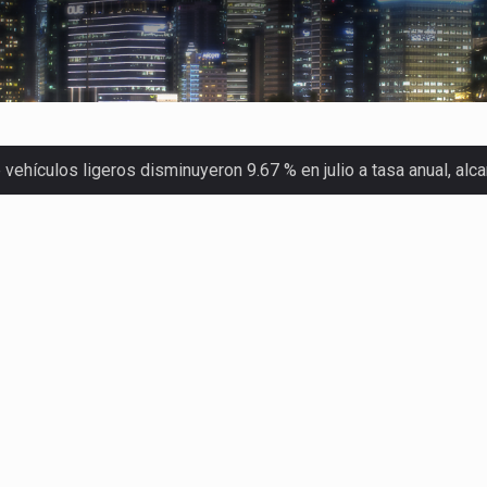
ehículos ligeros disminuyeron 9.67 % en julio a tasa anual, al
 Servicio de Administración Tributaria (SAT) cobró un total…
merica (CPA) solicitó al gobierno de Estados Unidos mantener e…
en México se considera totalmente preparada para la…
las inspecciones sanitarias del Departamento de Agricultura de
dos a empresas IMMEX rara vez nacen de una interpretación eq
a concentra más de la mitad de las quejas bajo el Mecanismo…