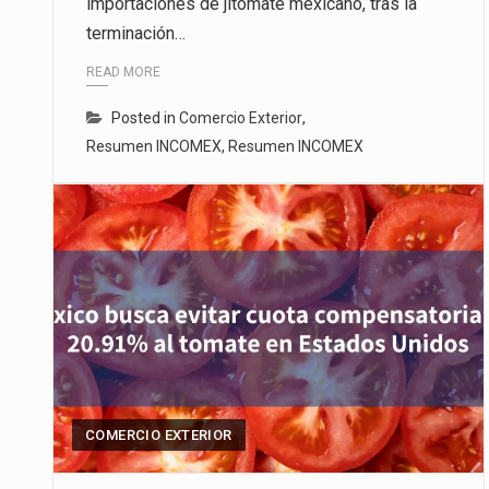
importaciones de jitomate mexicano, tras la
terminación…
READ MORE
Posted in
Comercio Exterior
,
Resumen INCOMEX
,
Resumen INCOMEX
COMERCIO EXTERIOR