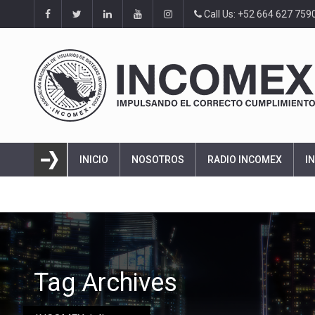
Call Us: +52 664 627 759
INICIO
NOSOTROS
RADIO INCOMEX
I
Tag Archives