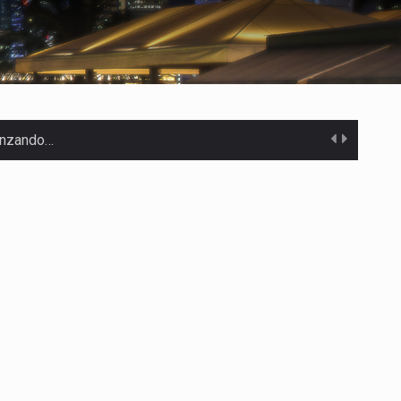
canzando…
 Estados Unidos…
uivocada de…