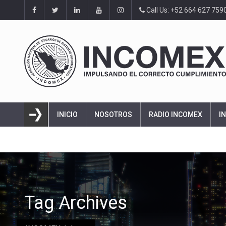
Call Us: +52 664 627 759
INICIO
NOSOTROS
RADIO INCOMEX
I
Tag Archives