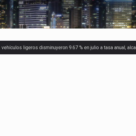
ehículos ligeros disminuyeron 9.67 % en julio a tasa anual, al
 Servicio de Administración Tributaria (SAT) cobró un total…
merica (CPA) solicitó al gobierno de Estados Unidos mantener e…
en México se considera totalmente preparada para la…
las inspecciones sanitarias del Departamento de Agricultura de
dos a empresas IMMEX rara vez nacen de una interpretación eq
a concentra más de la mitad de las quejas bajo el Mecanismo…