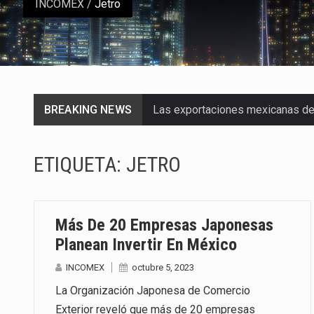
INCOMEX
/
Jetro
BREAKING NEWS
Las exportaciones mexicanas de v
En el primer semestre de 2026, el
ETIQUETA:
JETRO
La Coalition for a Prosperous A
Solo el 17.8 % de las empresas 
Más De 20 Empresas Japonesas
Ante la suspensión temporal de 
Planean Invertir En México
INCOMEX
octubre 5, 2023
Los créditos fiscales determina
La Organización Japonesa de Comercio
La industria automotriz mexican
Exterior reveló que más de 20 empresas