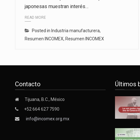
japonesas muestran interés…
La inversión fija bruta en Méxic
READ MORE
El gobierno de Estados Unidos a
Posted in
Industria manufacturera
,
El Departamento de Agricultura
Resumen INCOMEX
,
Resumen INCOMEX
Contacto
Últimos 
Tijuana, B.C., México
+52 664 627 7590
info@incomex.org.mx