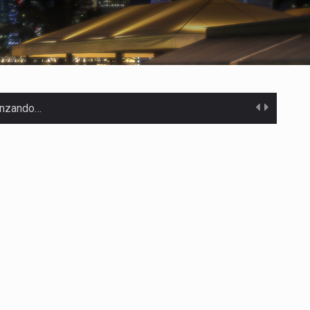
canzando…
 Estados Unidos…
uivocada de…