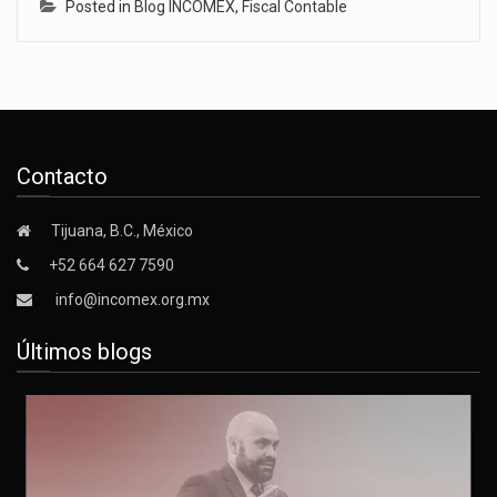
Posted in
Blog INCOMEX
,
Fiscal Contable
Contacto
Tijuana, B.C., México
+52 664 627 7590
info@incomex.org.mx
Últimos blogs