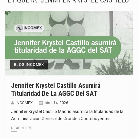
ETIQUETA:
JENNIFER KRYSTEL CASTILLO
La Coalition for a Prosperous America (CPA) solicitó al gobierno de Estados Unidos mantener e…
Solo el 17.8 % de las empresas en México se considera totalmente preparada para la…
Ante la suspensión temporal de las inspecciones sanitarias del Departamento de Agricultura de Estados Unidos…
Los créditos fiscales determinados a empresas IMMEX rara vez nacen de una interpretación equivocada de…
La industria automotriz mexicana concentra más de la mitad de las quejas bajo el Mecanismo…
BLOG INCOMEX
La inversión fija bruta en México registró un aumento de 1.1% interanual en mayo de…
Jennifer Krystel Castillo Asumirá
Titularidad De La AGGC Del SAT
El gobierno de Estados Unidos anunciará un arancel del 15 % sobre los productos fabricados…
INCOMEX
abril 14, 2026
El Departamento de Agricultura de Estados Unidos (USDA) suspendió el 5 de agosto de 2026…
Jennifer Krystel Castillo Madrid asumirá la titularidad de la
Administración General de Grandes Contribuyentes…
READ MORE