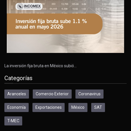
La inversión fija bruta en México subió…
Categorías
Aranceles
Comercio Exterior
Coronavirus
Economía
Exportaciones
México
SAT
T-MEC