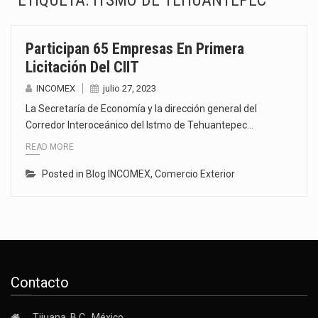
ETIQUETA:
ITSMO DE TEHUANTEPEC
El gobierno de Estados Unidos anunciará un arancel del 15 % sobre los productos fabricados…
Participan 65 Empresas En Primera
El Departamento de Agricultura de Estados Unidos (USDA) suspendió el 5 de agosto de 2026…
Licitación Del CIIT
El derecho a la previsibilidad de los horarios de trabajo en turnos rotativos podría ser…
INCOMEX
julio 27, 2023
La Secretaría de Economía y la dirección general del
La industria manufacturera de exportación afiliada a Index en Nuevo León ha alcanzado hasta 10%…
Corredor Interoceánico del Istmo de Tehuantepec…
READ MORE
Las métricas tradicionales de los parques industriales —absorción, ocupación y metros cuadrados desarrollados— resultan insuficientes…
Posted in
Blog INCOMEX
,
Comercio Exterior
El superávit comercial de México con Estados Unidos alcanzó 102,581 millones de dólares (mdd) en…
El Tribunal Federal de Justicia Administrativa (TFJA), a través de su Segunda Sala Regional en…
El Gobierno de Estados Unidos ha procesado la devolución de aproximadamente 100,000 millones de dólares…
Contacto
Tijuana, B.C., México