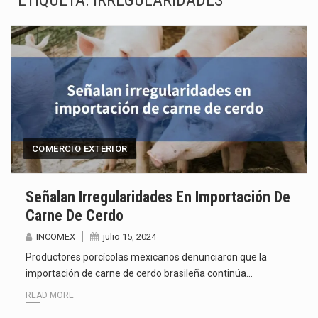
ETIQUETA:
IRREGULARIDADES
La Coalition for a Prosperous America (CPA) solicitó al gobierno de Estados Unidos mantener e…
Solo el 17.8 % de las empresas en México se considera totalmente preparada para la…
Ante la suspensión temporal de las inspecciones sanitarias del Departamento de Agricultura de Estados Unidos…
Los créditos fiscales determinados a empresas IMMEX rara vez nacen de una interpretación equivocada de…
La industria automotriz mexicana concentra más de la mitad de las quejas bajo el Mecanismo…
COMERCIO EXTERIOR
La inversión fija bruta en México registró un aumento de 1.1% interanual en mayo de…
Señalan Irregularidades En Importación De
Carne De Cerdo
El gobierno de Estados Unidos anunciará un arancel del 15 % sobre los productos fabricados…
INCOMEX
julio 15, 2024
El Departamento de Agricultura de Estados Unidos (USDA) suspendió el 5 de agosto de 2026…
Productores porcícolas mexicanos denunciaron que la
importación de carne de cerdo brasileña continúa…
READ MORE