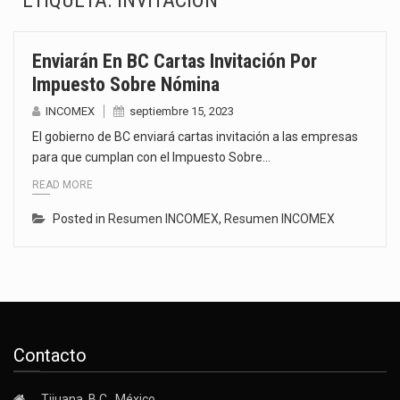
ETIQUETA:
INVITACIÓN
La inversión fija bruta en México registró un aumento de 1.1% interanual en mayo de…
Enviarán En BC Cartas Invitación Por
El gobierno de Estados Unidos anunciará un arancel del 15 % sobre los productos fabricados…
Impuesto Sobre Nómina
El Departamento de Agricultura de Estados Unidos (USDA) suspendió el 5 de agosto de 2026…
INCOMEX
septiembre 15, 2023
El gobierno de BC enviará cartas invitación a las empresas
El derecho a la previsibilidad de los horarios de trabajo en turnos rotativos podría ser…
para que cumplan con el Impuesto Sobre…
READ MORE
La industria manufacturera de exportación afiliada a Index en Nuevo León ha alcanzado hasta 10%…
Posted in
Resumen INCOMEX
,
Resumen INCOMEX
Las métricas tradicionales de los parques industriales —absorción, ocupación y metros cuadrados desarrollados— resultan insuficientes…
El superávit comercial de México con Estados Unidos alcanzó 102,581 millones de dólares (mdd) en…
El Tribunal Federal de Justicia Administrativa (TFJA), a través de su Segunda Sala Regional en…
Contacto
Tijuana, B.C., México