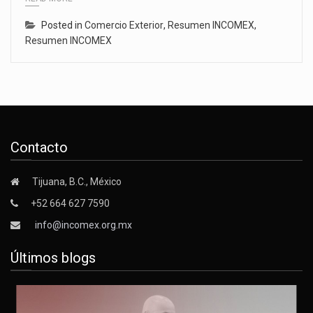
Posted in
Comercio Exterior
,
Resumen INCOMEX
,
Resumen INCOMEX
Contacto
Tijuana, B.C., México
+52 664 627 7590
info@incomex.org.mx
Últimos blogs