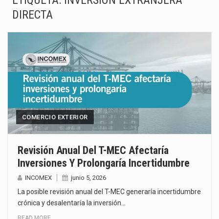
ETIQUETA:
INVERSION EXTRANJERA
DIRECTA
La Coalition for a Prosperous America (CPA) solicitó al gobierno de Estados Unidos mantener e…
Solo el 17.8 % de las empresas en México se considera totalmente preparada para la…
Ante la suspensión temporal de las inspecciones sanitarias del Departamento de Agricultura de Estados Unidos…
Los créditos fiscales determinados a empresas IMMEX rara vez nacen de una interpretación equivocada de…
La industria automotriz mexicana concentra más de la mitad de las quejas bajo el Mecanismo…
COMERCIO EXTERIOR
La inversión fija bruta en México registró un aumento de 1.1% interanual en mayo de…
El gobierno de Estados Unidos anunciará un arancel del 15 % sobre los productos fabricados…
Revisión Anual Del T-MEC Afectaría
Inversiones Y Prolongaría Incertidumbre
El Departamento de Agricultura de Estados Unidos (USDA) suspendió el 5 de agosto de 2026…
INCOMEX
junio 5, 2026
La posible revisión anual del T-MEC generaría incertidumbre
crónica y desalentaría la inversión…
READ MORE