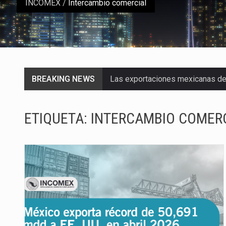
INCOMEX
/
Intercambio comercial
Las exportaciones mexicanas de v
BREAKING NEWS
En el primer semestre de 2026, el
La Coalition for a Prosperous A
ETIQUETA:
INTERCAMBIO COMER
Solo el 17.8 % de las empresas 
Ante la suspensión temporal de 
Los créditos fiscales determina
La industria automotriz mexican