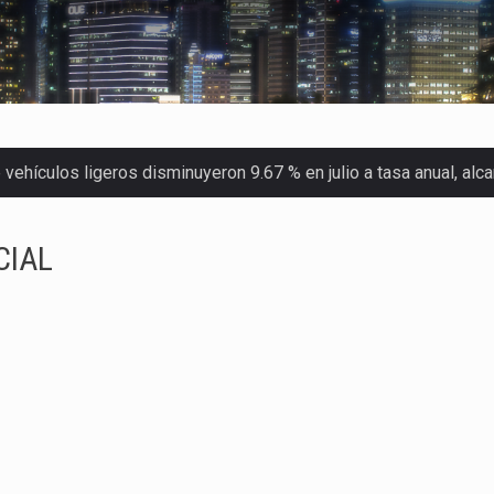
ehículos ligeros disminuyeron 9.67 % en julio a tasa anual, al
 Servicio de Administración Tributaria (SAT) cobró un total…
merica (CPA) solicitó al gobierno de Estados Unidos mantener e…
CIAL
en México se considera totalmente preparada para la…
las inspecciones sanitarias del Departamento de Agricultura de
dos a empresas IMMEX rara vez nacen de una interpretación eq
a concentra más de la mitad de las quejas bajo el Mecanismo…