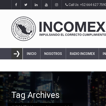
Call Us: +52 664 627 759
INICIO
NOSOTROS
RADIO INCOMEX
I
Tag Archives