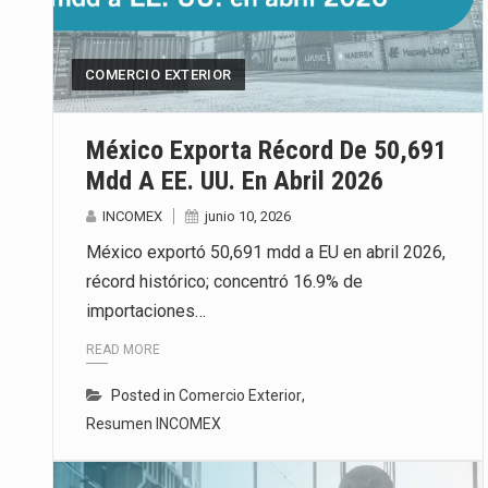
La inversión fija bruta en Méxic
El gobierno de Estados Unidos a
COMERCIO EXTERIOR
El Departamento de Agricultura
México Exporta Récord De 50,691
Mdd A EE. UU. En Abril 2026
INCOMEX
junio 10, 2026
México exportó 50,691 mdd a EU en abril 2026,
récord histórico; concentró 16.9% de
importaciones…
READ MORE
Posted in
Comercio Exterior
,
Resumen INCOMEX