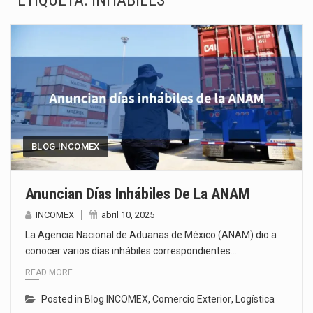
ETIQUETA:
INHÁBILES
La inversión fija bruta en México registró un aumento de 1.1% interanual en mayo de…
El gobierno de Estados Unidos anunciará un arancel del 15 % sobre los productos fabricados…
El Departamento de Agricultura de Estados Unidos (USDA) suspendió el 5 de agosto de 2026…
El derecho a la previsibilidad de los horarios de trabajo en turnos rotativos podría ser…
La industria manufacturera de exportación afiliada a Index en Nuevo León ha alcanzado hasta 10%…
BLOG INCOMEX
Las métricas tradicionales de los parques industriales —absorción, ocupación y metros cuadrados desarrollados— resultan insuficientes…
Anuncian Días Inhábiles De La ANAM
El superávit comercial de México con Estados Unidos alcanzó 102,581 millones de dólares (mdd) en…
INCOMEX
abril 10, 2025
La Agencia Nacional de Aduanas de México (ANAM) dio a
El Tribunal Federal de Justicia Administrativa (TFJA), a través de su Segunda Sala Regional en…
conocer varios días inhábiles correspondientes…
READ MORE
Posted in
Blog INCOMEX
,
Comercio Exterior
,
Logística