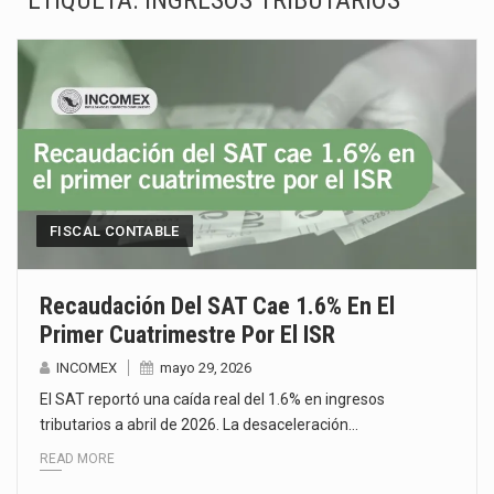
ETIQUETA:
INGRESOS TRIBUTARIOS
La Coalition for a Prosperous America (CPA) solicitó al gobierno de Estados Unidos mantener e…
Solo el 17.8 % de las empresas en México se considera totalmente preparada para la…
Ante la suspensión temporal de las inspecciones sanitarias del Departamento de Agricultura de Estados Unidos…
Los créditos fiscales determinados a empresas IMMEX rara vez nacen de una interpretación equivocada de…
La industria automotriz mexicana concentra más de la mitad de las quejas bajo el Mecanismo…
FISCAL CONTABLE
La inversión fija bruta en México registró un aumento de 1.1% interanual en mayo de…
Recaudación Del SAT Cae 1.6% En El
Primer Cuatrimestre Por El ISR
El gobierno de Estados Unidos anunciará un arancel del 15 % sobre los productos fabricados…
INCOMEX
mayo 29, 2026
El Departamento de Agricultura de Estados Unidos (USDA) suspendió el 5 de agosto de 2026…
El SAT reportó una caída real del 1.6% en ingresos
tributarios a abril de 2026. La desaceleración…
READ MORE