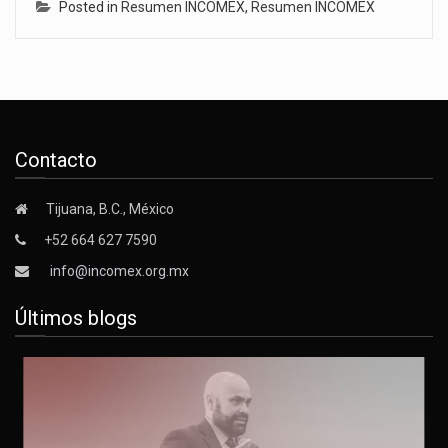
Posted in
Resumen INCOMEX
,
Resumen INCOMEX
Contacto
Tijuana, B.C., México
+52 664 627 7590
info@incomex.org.mx
Últimos blogs