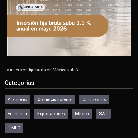
La inversión fija bruta en México subió…
Categorías
Aranceles
Comercio Exterior
Coronavirus
Economía
Exportaciones
México
SAT
T-MEC