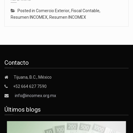
Posted in
Comercio Exterior
,
Fiscal Contable
,
Resumen INCOMEX
,
Resumen INCOMEX
Contacto
Tijuana, B.C., México
+52 664 627 7590
info@incomex.org.mx
Últimos blogs