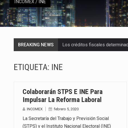
INCOMEX
/
INE
BREAKING NEWS
Los créditos fiscales determina
La industria automotriz mexican
ETIQUETA:
INE
La inversión fija bruta en Méxic
El gobierno de Estados Unidos a
Colaborarán STPS E INE Para
El Departamento de Agricultura
Impulsar La Reforma Laboral
INCOMEX
febrero 5, 2020
El derecho a la previsibilidad de 
La Secretaría del Trabajo y Previsión Social
La industria manufacturera de e
(STPS) y el Instituto Nacional Electoral (INE)