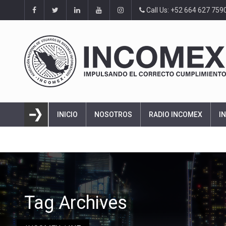
Call Us: +52 664 627 759
INICIO
NOSOTROS
RADIO INCOMEX
I
Tag Archives