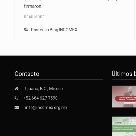
firmaron…
Las métricas tradicionales de lo
READ MORE
El superávit comercial de Méxic
Posted in
Blog INCOMEX
El Tribunal Federal de Justicia 
Contacto
Últimos 
Tijuana, B.C., México
+52 664 627 7590
info@incomex.org.mx