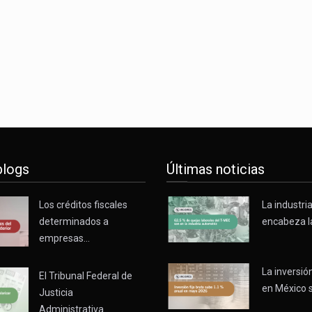
s parques industriales —absorción, ocupación y metros cuadrado
o con Estados Unidos alcanzó 102,581 millones de dólares (mdd
Administrativa (TFJA), a través de su Segunda Sala Regional en…
blogs
Últimas noticias
Los créditos fiscales
La industri
determinados a
encabeza l
empresas…
La inversión
El Tribunal Federal de
en México 
Justicia
Administrativa…