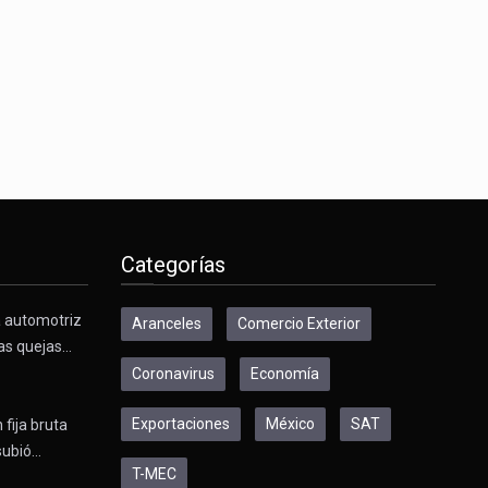
s desarrollados— resultan insuficientes…
) en…
Categorías
a automotriz
Aranceles
Comercio Exterior
as quejas…
Coronavirus
Economía
Exportaciones
México
SAT
 fija bruta
subió…
T-MEC