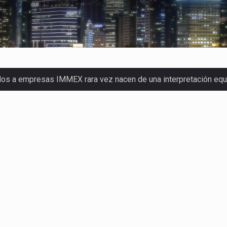
dos a empresas IMMEX rara vez nacen de una interpretación eq
a concentra más de la mitad de las quejas bajo el Mecanismo…
o registró un aumento de 1.1% interanual en mayo de…
nunciará un arancel del 15 % sobre los productos fabricados…
 de Estados Unidos (USDA) suspendió el 5 de agosto de 2026…
los horarios de trabajo en turnos rotativos podría ser…
xportación afiliada a Index en Nuevo León ha alcanzado hasta 10