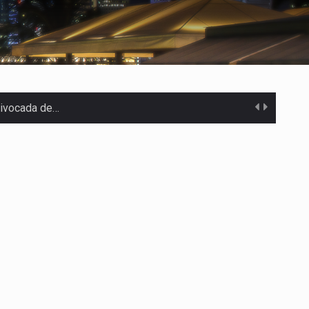
uivocada de…
%…