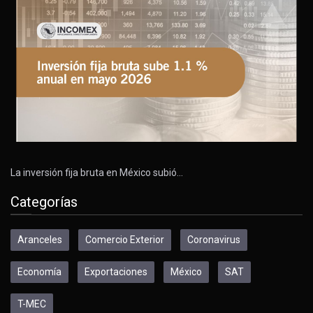
La inversión fija bruta en México subió…
Categorías
Aranceles
Comercio Exterior
Coronavirus
Economía
Exportaciones
México
SAT
T-MEC