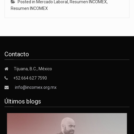
Posted in
Mercado Laboral
,
Resumen INCOMEX
,
Resumen INCOMEX
Contacto
Tijuana, B.C., México
+52 664 627 7590
info@incomex.org.mx
Últimos blogs