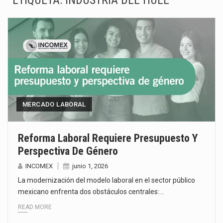
ETIQUETA:
INDUSTRIA DEL HULE
La Coalition for a Prosperous America (CPA) solicitó al gobierno de Estados Unidos mantener e…
Solo el 17.8 % de las empresas en México se considera totalmente preparada para la…
Ante la suspensión temporal de las inspecciones sanitarias del Departamento de Agricultura de Estados Unidos…
Los créditos fiscales determinados a empresas IMMEX rara vez nacen de una interpretación equivocada de…
La industria automotriz mexicana concentra más de la mitad de las quejas bajo el Mecanismo…
MERCADO LABORAL
La inversión fija bruta en México registró un aumento de 1.1% interanual en mayo de…
Reforma Laboral Requiere Presupuesto Y
Perspectiva De Género
El gobierno de Estados Unidos anunciará un arancel del 15 % sobre los productos fabricados…
INCOMEX
junio 1, 2026
El Departamento de Agricultura de Estados Unidos (USDA) suspendió el 5 de agosto de 2026…
La modernización del modelo laboral en el sector público
mexicano enfrenta dos obstáculos centrales:…
READ MORE