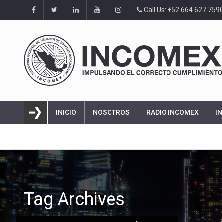
Call Us: +52 664 627 759
INICIO
NOSOTROS
RADIO INCOMEX
I
Tag Archives