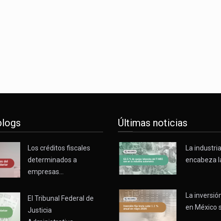
blogs
Últimas noticias
Los créditos fiscales
La industri
determinados a
encabeza l
empresas…
La inversión
El Tribunal Federal de
en México 
Justicia