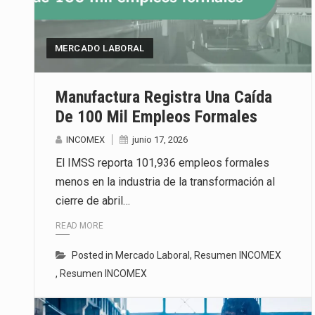
La inversión fija bruta en Méxic
MERCADO LABORAL
El gobierno de Estados Unidos a
El Departamento de Agricultura
Manufactura Registra Una Caída
De 100 Mil Empleos Formales
INCOMEX
junio 17, 2026
El IMSS reporta 101,936 empleos formales
menos en la industria de la transformación al
cierre de abril…
READ MORE
Posted in
Mercado Laboral
,
Resumen INCOMEX
,
Resumen INCOMEX