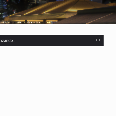
canzando…
 Estados Unidos…
uivocada de…