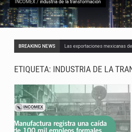
INCOMEX
/
industria de la transformación
BREAKING NEWS
Las exportaciones mexicanas de v
En el primer semestre de 2026, el
ETIQUETA:
INDUSTRIA DE LA TR
La Coalition for a Prosperous A
Solo el 17.8 % de las empresas 
Ante la suspensión temporal de 
Los créditos fiscales determina
La industria automotriz mexican