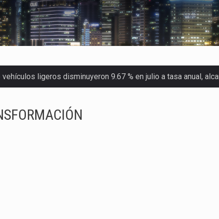
ehículos ligeros disminuyeron 9.67 % en julio a tasa anual, al
 Servicio de Administración Tributaria (SAT) cobró un total…
ANSFORMACIÓN
merica (CPA) solicitó al gobierno de Estados Unidos mantener e…
en México se considera totalmente preparada para la…
las inspecciones sanitarias del Departamento de Agricultura de
dos a empresas IMMEX rara vez nacen de una interpretación eq
a concentra más de la mitad de las quejas bajo el Mecanismo…