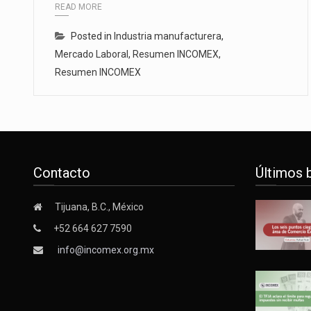
READ MORE
Posted in
Industria manufacturera
,
Mercado Laboral
,
Resumen INCOMEX
,
Resumen INCOMEX
Contacto
Últimos 
Tijuana, B.C., México
+52 664 627 7590
info@incomex.org.mx