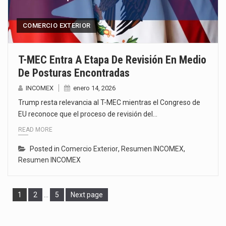
COMERCIO EXTERIOR
T-MEC Entra A Etapa De Revisión En Medio
De Posturas Encontradas
INCOMEX
enero 14, 2026
Trump resta relevancia al T-MEC mientras el Congreso de
EU reconoce que el proceso de revisión del…
READ MORE
Posted in
Comercio Exterior
,
Resumen INCOMEX
,
Resumen INCOMEX
Page
Page
Page
1
2
…
5
Next page