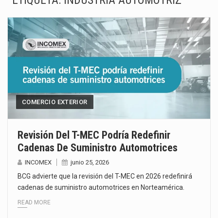
ETIQUETA:
INDUSTRIA AUTOMOTRIZ
El superávit comercial de México con Estados Unidos alcanzó 102,581 millones de dólares (mdd) en…
El Tribunal Federal de Justicia Administrativa (TFJA), a través de su Segunda Sala Regional en…
El Gobierno de Estados Unidos ha procesado la devolución de aproximadamente 100,000 millones de dólares…
El mercado laboral mexicano muestra un proceso de precarización sin señales de mejora, según el…
La Cámara Minera de México (Camimex) proyecta una inversión total de 6,402.2 millones de dólares…
COMERCIO EXTERIOR
El secretario de Economía de México, Marcelo Ebrard Casaubon, sostuvo una reunión de trabajo con…
Revisión Del T-MEC Podría Redefinir
Cadenas De Suministro Automotrices
La reforma que reduce la jornada laboral a 40 horas semanales omitió precisar su aplicación…
INCOMEX
junio 25, 2026
El gobierno federal creó mediante decreto la Oficina Presidencial para la Promoción de Inversiones, instancia…
BCG advierte que la revisión del T-MEC en 2026 redefinirá
cadenas de suministro automotrices en Norteamérica.
READ MORE