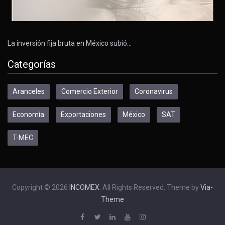
La inversión fija bruta en México subió…
Categorías
Aranceles
Comercio Exterior
Coronavirus
Economía
Exportaciones
México
SAT
T-MEC
Copyright © 2026
INCOMEX
. All Rights Reserved. Theme by
Via-
Theme