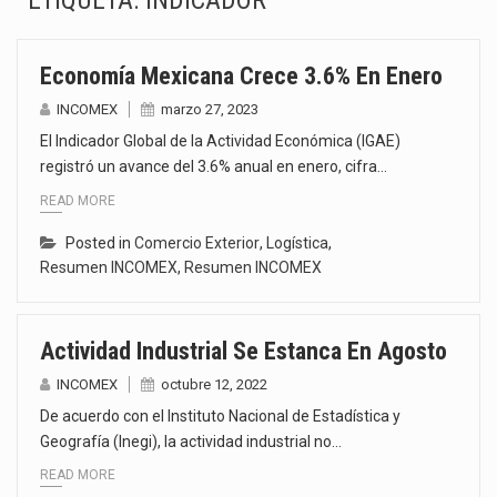
ETIQUETA:
INDICADOR
La Coalition for a Prosperous America (CPA) solicitó al gobierno de Estados Unidos mantener e…
Economía Mexicana Crece 3.6% En Enero
Solo el 17.8 % de las empresas en México se considera totalmente preparada para la…
INCOMEX
marzo 27, 2023
Ante la suspensión temporal de las inspecciones sanitarias del Departamento de Agricultura de Estados Unidos…
El Indicador Global de la Actividad Económica (IGAE)
registró un avance del 3.6% anual en enero, cifra…
Los créditos fiscales determinados a empresas IMMEX rara vez nacen de una interpretación equivocada de…
READ MORE
La industria automotriz mexicana concentra más de la mitad de las quejas bajo el Mecanismo…
Posted in
Comercio Exterior
,
Logística
,
Resumen INCOMEX
,
Resumen INCOMEX
La inversión fija bruta en México registró un aumento de 1.1% interanual en mayo de…
El gobierno de Estados Unidos anunciará un arancel del 15 % sobre los productos fabricados…
Actividad Industrial Se Estanca En Agosto
INCOMEX
octubre 12, 2022
El Departamento de Agricultura de Estados Unidos (USDA) suspendió el 5 de agosto de 2026…
De acuerdo con el Instituto Nacional de Estadística y
Geografía (Inegi), la actividad industrial no…
READ MORE