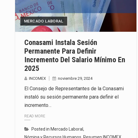
La inversión fija bruta en Méxic
MERCADO LABORAL
El gobierno de Estados Unidos a
El Departamento de Agricultura
Conasami Instala Sesión
Permanente Para Definir
Incremento Del Salario Mínimo En
2025
INCOMEX
noviembre 29, 2024
El Consejo de Representantes de la Conasami
instaló su sesión permanente para definir el
incremento…
READ MORE
Posted in
Mercado Laboral
,
Nómina y Recursos Humanos
,
Resumen INCOMEX
,