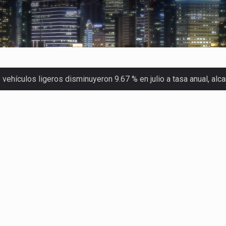
ehículos ligeros disminuyeron 9.67 % en julio a tasa anual, al
 Servicio de Administración Tributaria (SAT) cobró un total…
merica (CPA) solicitó al gobierno de Estados Unidos mantener e…
en México se considera totalmente preparada para la…
las inspecciones sanitarias del Departamento de Agricultura de
dos a empresas IMMEX rara vez nacen de una interpretación eq
a concentra más de la mitad de las quejas bajo el Mecanismo…