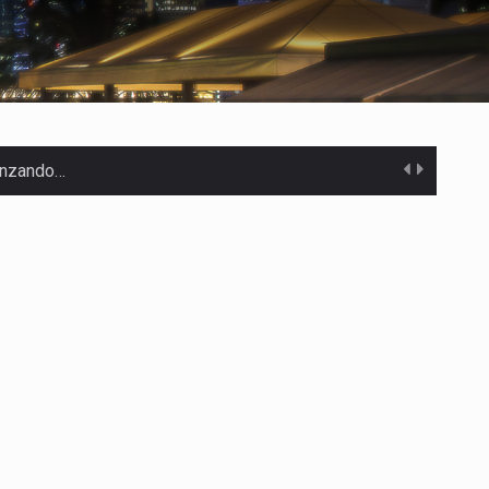
canzando…
 Estados Unidos…
uivocada de…