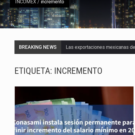
INCOMEX
/
incremento
BREAKING NEWS
Las exportaciones mexicanas de v
En el primer semestre de 2026, el
ETIQUETA:
INCREMENTO
La Coalition for a Prosperous A
Solo el 17.8 % de las empresas 
Ante la suspensión temporal de 
Los créditos fiscales determina
La industria automotriz mexican