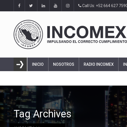
Call Us: +52 664 627 759
INICIO
NOSOTROS
RADIO INCOMEX
I
Tag Archives