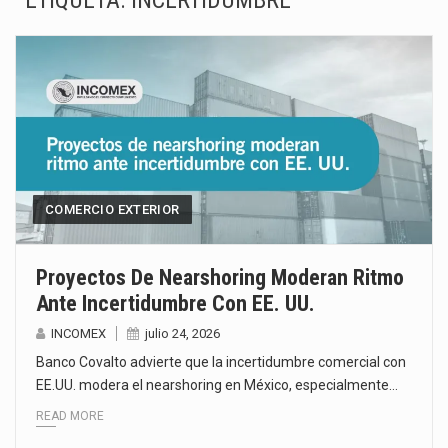
ETIQUETA:
INCERTIDUMBRE
La Coalition for a Prosperous America (CPA) solicitó al gobierno de Estados Unidos mantener e…
Solo el 17.8 % de las empresas en México se considera totalmente preparada para la…
Ante la suspensión temporal de las inspecciones sanitarias del Departamento de Agricultura de Estados Unidos…
Los créditos fiscales determinados a empresas IMMEX rara vez nacen de una interpretación equivocada de…
La industria automotriz mexicana concentra más de la mitad de las quejas bajo el Mecanismo…
COMERCIO EXTERIOR
La inversión fija bruta en México registró un aumento de 1.1% interanual en mayo de…
Proyectos De Nearshoring Moderan Ritmo
Ante Incertidumbre Con EE. UU.
El gobierno de Estados Unidos anunciará un arancel del 15 % sobre los productos fabricados…
INCOMEX
julio 24, 2026
El Departamento de Agricultura de Estados Unidos (USDA) suspendió el 5 de agosto de 2026…
Banco Covalto advierte que la incertidumbre comercial con
EE.UU. modera el nearshoring en México, especialmente…
READ MORE