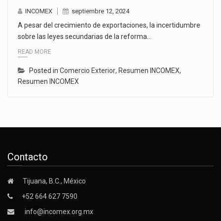
INCOMEX
septiembre 12, 2024
A pesar del crecimiento de exportaciones, la incertidumbre
sobre las leyes secundarias de la reforma…
READ MORE
Posted in
Comercio Exterior
,
Resumen INCOMEX
,
Resumen INCOMEX
Contacto
Tijuana, B.C., México
+52 664 627 7590
info@incomex.org.mx