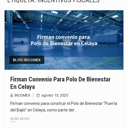
ETIQUETA:
INCENTIVOS FISCALES
La Coalition for a Prosperous America (CPA) solicitó al gobierno de Estados Unidos mantener e…
Solo el 17.8 % de las empresas en México se considera totalmente preparada para la…
Ante la suspensión temporal de las inspecciones sanitarias del Departamento de Agricultura de Estados Unidos…
Los créditos fiscales determinados a empresas IMMEX rara vez nacen de una interpretación equivocada de…
La industria automotriz mexicana concentra más de la mitad de las quejas bajo el Mecanismo…
BLOG INCOMEX
La inversión fija bruta en México registró un aumento de 1.1% interanual en mayo de…
Firman Convenio Para Polo De Bienestar
En Celaya
El gobierno de Estados Unidos anunciará un arancel del 15 % sobre los productos fabricados…
INCOMEX
agosto 13, 2025
El Departamento de Agricultura de Estados Unidos (USDA) suspendió el 5 de agosto de 2026…
Firman convenio para construir el Polo de Bienestar “Puerta
del Bajío” en Celaya, como parte del…
READ MORE