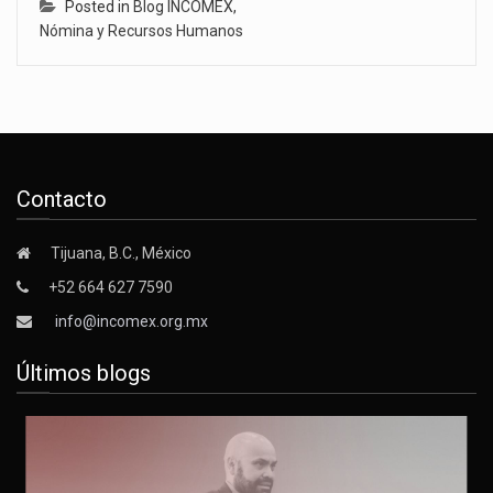
Posted in
Blog INCOMEX
,
Nómina y Recursos Humanos
Contacto
Tijuana, B.C., México
+52 664 627 7590
info@incomex.org.mx
Últimos blogs