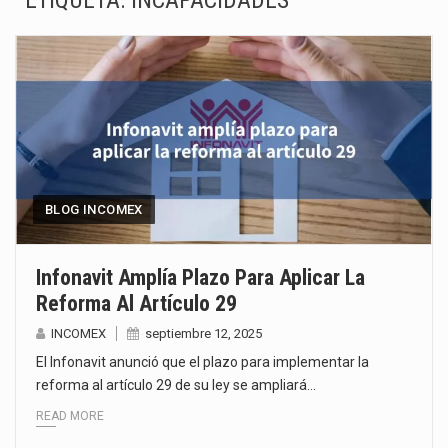
ETIQUETA:
INCAPACIDADES
La Coalition for a Prosperous America (CPA) solicitó al gobierno de Estados Unidos mantener e…
Solo el 17.8 % de las empresas en México se considera totalmente preparada para la…
Ante la suspensión temporal de las inspecciones sanitarias del Departamento de Agricultura de Estados Unidos…
Los créditos fiscales determinados a empresas IMMEX rara vez nacen de una interpretación equivocada de…
La industria automotriz mexicana concentra más de la mitad de las quejas bajo el Mecanismo…
BLOG INCOMEX
La inversión fija bruta en México registró un aumento de 1.1% interanual en mayo de…
Infonavit Amplía Plazo Para Aplicar La
Reforma Al Artículo 29
El gobierno de Estados Unidos anunciará un arancel del 15 % sobre los productos fabricados…
INCOMEX
septiembre 12, 2025
El Departamento de Agricultura de Estados Unidos (USDA) suspendió el 5 de agosto de 2026…
El Infonavit anunció que el plazo para implementar la
reforma al artículo 29 de su ley se ampliará…
READ MORE