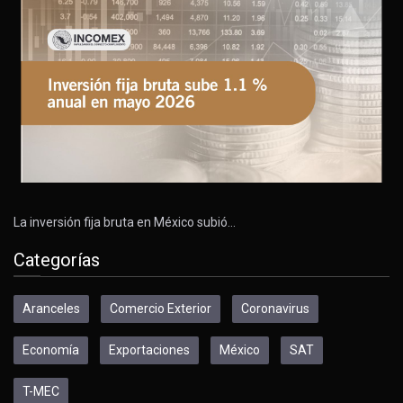
La inversión fija bruta en México subió…
Categorías
Aranceles
Comercio Exterior
Coronavirus
Economía
Exportaciones
México
SAT
T-MEC