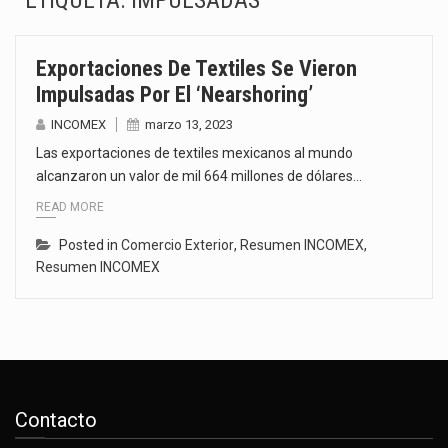
ETIQUETA:
IMPULSADAS
El gobierno de Estados Unidos anunciará un arancel del 15 % sobre los productos fabricados…
Exportaciones De Textiles Se Vieron
El Departamento de Agricultura de Estados Unidos (USDA) suspendió el 5 de agosto de 2026…
Impulsadas Por El ‘Nearshoring’
El derecho a la previsibilidad de los horarios de trabajo en turnos rotativos podría ser…
INCOMEX
marzo 13, 2023
Las exportaciones de textiles mexicanos al mundo
La industria manufacturera de exportación afiliada a Index en Nuevo León ha alcanzado hasta 10%…
alcanzaron un valor de mil 664 millones de dólares…
READ MORE
Las métricas tradicionales de los parques industriales —absorción, ocupación y metros cuadrados desarrollados— resultan insuficientes…
Posted in
Comercio Exterior
,
Resumen INCOMEX
,
El superávit comercial de México con Estados Unidos alcanzó 102,581 millones de dólares (mdd) en…
Resumen INCOMEX
El Tribunal Federal de Justicia Administrativa (TFJA), a través de su Segunda Sala Regional en…
El Gobierno de Estados Unidos ha procesado la devolución de aproximadamente 100,000 millones de dólares…
Contacto