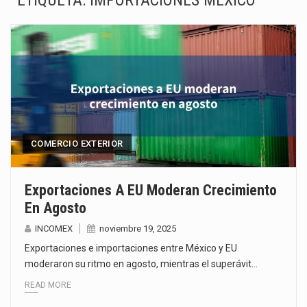
ETIQUETA:
IMPORTACIONES MÉXICO
El gobierno de Estados Unidos anunciará un arancel del 15 % sobre los productos fabricados…
El Departamento de Agricultura de Estados Unidos (USDA) suspendió el 5 de agosto de 2026…
El derecho a la previsibilidad de los horarios de trabajo en turnos rotativos podría ser…
La industria manufacturera de exportación afiliada a Index en Nuevo León ha alcanzado hasta 10%…
Las métricas tradicionales de los parques industriales —absorción, ocupación y metros cuadrados desarrollados— resultan insuficientes…
COMERCIO EXTERIOR
El superávit comercial de México con Estados Unidos alcanzó 102,581 millones de dólares (mdd) en…
Exportaciones A EU Moderan Crecimiento
En Agosto
El Tribunal Federal de Justicia Administrativa (TFJA), a través de su Segunda Sala Regional en…
INCOMEX
noviembre 19, 2025
El Gobierno de Estados Unidos ha procesado la devolución de aproximadamente 100,000 millones de dólares…
Exportaciones e importaciones entre México y EU
moderaron su ritmo en agosto, mientras el superávit…
READ MORE