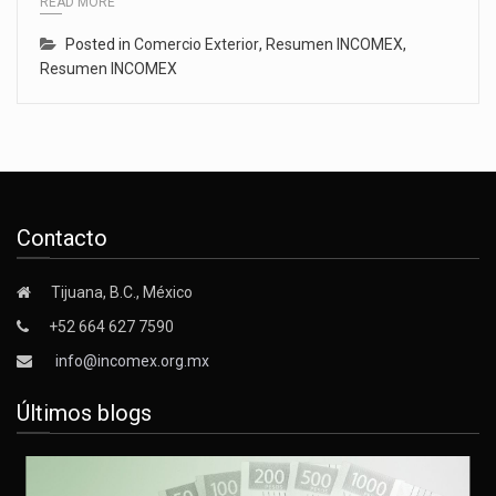
READ MORE
Posted in
Comercio Exterior
,
Resumen INCOMEX
,
Resumen INCOMEX
Contacto
Tijuana, B.C., México
+52 664 627 7590
info@incomex.org.mx
Últimos blogs