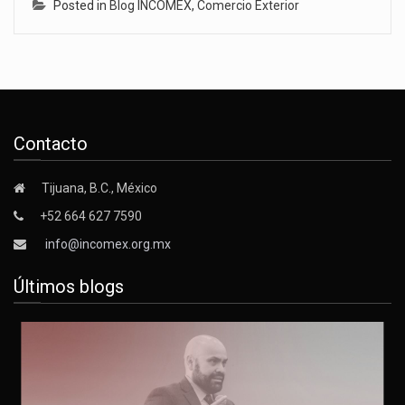
Posted in
Blog INCOMEX
,
Comercio Exterior
Contacto
Tijuana, B.C., México
+52 664 627 7590
info@incomex.org.mx
Últimos blogs