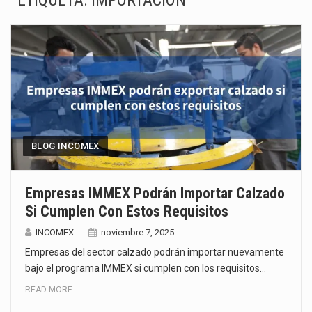
ETIQUETA:
IMPORTACION
La Coalition for a Prosperous America (CPA) solicitó al gobierno de Estados Unidos mantener e…
Solo el 17.8 % de las empresas en México se considera totalmente preparada para la…
Ante la suspensión temporal de las inspecciones sanitarias del Departamento de Agricultura de Estados Unidos…
Los créditos fiscales determinados a empresas IMMEX rara vez nacen de una interpretación equivocada de…
La industria automotriz mexicana concentra más de la mitad de las quejas bajo el Mecanismo…
BLOG INCOMEX
La inversión fija bruta en México registró un aumento de 1.1% interanual en mayo de…
Empresas IMMEX Podrán Importar Calzado
Si Cumplen Con Estos Requisitos
El gobierno de Estados Unidos anunciará un arancel del 15 % sobre los productos fabricados…
INCOMEX
noviembre 7, 2025
El Departamento de Agricultura de Estados Unidos (USDA) suspendió el 5 de agosto de 2026…
Empresas del sector calzado podrán importar nuevamente
bajo el programa IMMEX si cumplen con los requisitos…
READ MORE