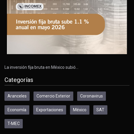
La inversión fija bruta en México subió…
Categorías
Aranceles
Comercio Exterior
Coronavirus
Economía
Exportaciones
México
SAT
T-MEC