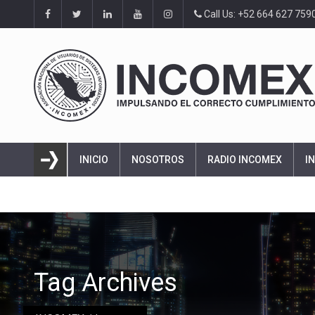
Call Us: +52 664 627 759
INICIO
NOSOTROS
RADIO INCOMEX
I
Tag Archives