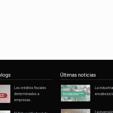
o registró un aumento de 1.1% interanual en mayo de…
nunciará un arancel del 15 % sobre los productos fabricados…
 de Estados Unidos (USDA) suspendió el 5 de agosto de 2026…
blogs
Últimas noticias
Los créditos fiscales
La industri
determinados a
encabeza l
empresas…
La inversión