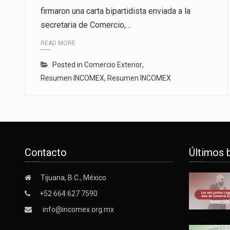
firmaron una carta bipartidista enviada a la
La inversión fija bruta en Méxic
secretaria de Comercio,…
El gobierno de Estados Unidos a
READ MORE
El Departamento de Agricultura
Posted in
Comercio Exterior
,
Resumen INCOMEX
,
Resumen INCOMEX
Contacto
Últimos 
Tijuana, B.C., México
+52 664 627 7590
info@incomex.org.mx