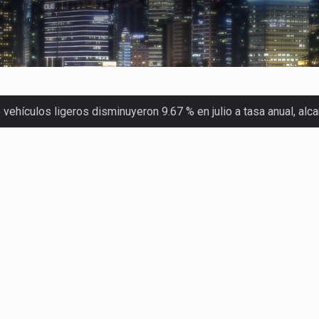
ehículos ligeros disminuyeron 9.67 % en julio a tasa anual, al
 Servicio de Administración Tributaria (SAT) cobró un total…
merica (CPA) solicitó al gobierno de Estados Unidos mantener e…
en México se considera totalmente preparada para la…
las inspecciones sanitarias del Departamento de Agricultura de
dos a empresas IMMEX rara vez nacen de una interpretación eq
a concentra más de la mitad de las quejas bajo el Mecanismo…