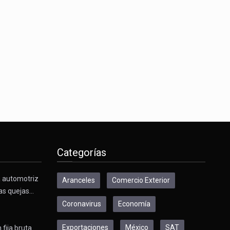
Categorías
a automotriz
Aranceles
Comercio Exterior
as quejas…
Coronavirus
Economía
Exportaciones
México
SAT
 fija bruta