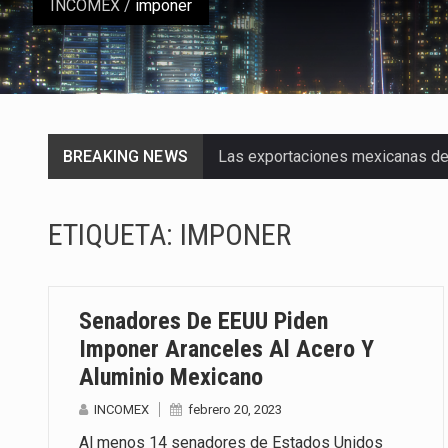
INCOMEX
/
imponer
BREAKING NEWS
Las exportaciones mexicanas de v
En el primer semestre de 2026, el
ETIQUETA:
IMPONER
La Coalition for a Prosperous A
Solo el 17.8 % de las empresas 
Senadores De EEUU Piden
Ante la suspensión temporal de 
Imponer Aranceles Al Acero Y
Aluminio Mexicano
Los créditos fiscales determina
INCOMEX
febrero 20, 2023
La industria automotriz mexican
Al menos 14 senadores de Estados Unidos