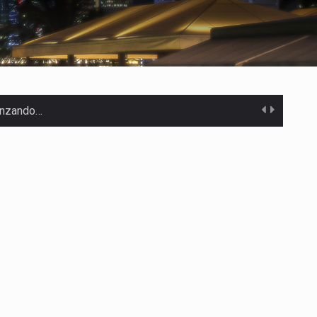
canzando…
 Estados Unidos…
uivocada de…