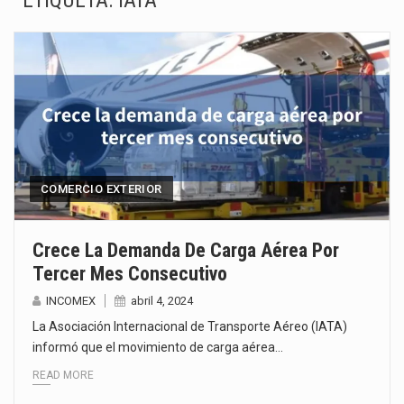
ETIQUETA:
IATA
La Coalition for a Prosperous America (CPA) solicitó al gobierno de Estados Unidos mantener e…
Solo el 17.8 % de las empresas en México se considera totalmente preparada para la…
Ante la suspensión temporal de las inspecciones sanitarias del Departamento de Agricultura de Estados Unidos…
Los créditos fiscales determinados a empresas IMMEX rara vez nacen de una interpretación equivocada de…
La industria automotriz mexicana concentra más de la mitad de las quejas bajo el Mecanismo…
COMERCIO EXTERIOR
La inversión fija bruta en México registró un aumento de 1.1% interanual en mayo de…
Crece La Demanda De Carga Aérea Por
Tercer Mes Consecutivo
El gobierno de Estados Unidos anunciará un arancel del 15 % sobre los productos fabricados…
INCOMEX
abril 4, 2024
El Departamento de Agricultura de Estados Unidos (USDA) suspendió el 5 de agosto de 2026…
La Asociación Internacional de Transporte Aéreo (IATA)
informó que el movimiento de carga aérea…
READ MORE