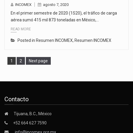
INCOMEX
agosto 7, 2020
En el primer semestre de 2020 (1S20), el tráfico de carga
aérea sumó 415 mil 873 toneladas en México,…
READ MORE
Posted in
Resumen INCOMEX
,
Resumen INCOMEX
Page
Page
1
2
Next page
Contacto
Tijuana, B.C., México
+52 664 627 7590
info@incomex.org.mx