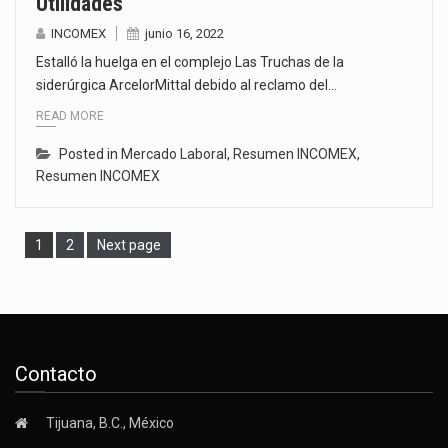
Utilidades
INCOMEX
junio 16, 2022
Estalló la huelga en el complejo Las Truchas de la
siderúrgica ArcelorMittal debido al reclamo del…
READ MORE
Posted in
Mercado Laboral
,
Resumen INCOMEX
,
Resumen INCOMEX
Page
Page
1
2
Next page
Contacto
Tijuana, B.C., México