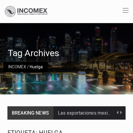
Tag Archives
INCOMEX
/
Huelga
BREAKING NEWS
Las exportaciones mexicanas de vehículos ligeros disminuyeron 9.67 % en julio a tasa anual, alcanzando…
En el primer semestre de 2026, el Servicio de Administración Tributaria (SAT) cobró un total…