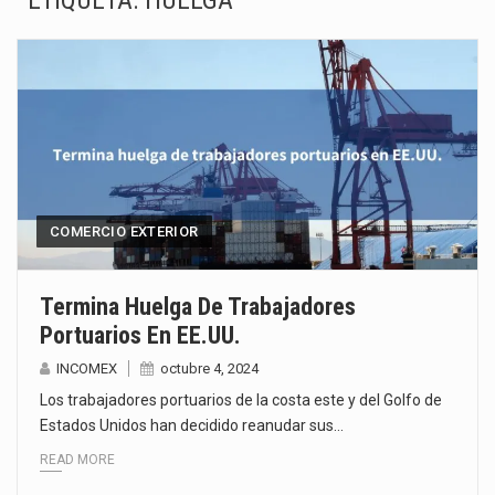
ETIQUETA:
HUELGA
La Coalition for a Prosperous America (CPA) solicitó al gobierno de Estados Unidos mantener e…
Solo el 17.8 % de las empresas en México se considera totalmente preparada para la…
Ante la suspensión temporal de las inspecciones sanitarias del Departamento de Agricultura de Estados Unidos…
Los créditos fiscales determinados a empresas IMMEX rara vez nacen de una interpretación equivocada de…
La industria automotriz mexicana concentra más de la mitad de las quejas bajo el Mecanismo…
COMERCIO EXTERIOR
La inversión fija bruta en México registró un aumento de 1.1% interanual en mayo de…
Termina Huelga De Trabajadores
Portuarios En EE.UU.
El gobierno de Estados Unidos anunciará un arancel del 15 % sobre los productos fabricados…
INCOMEX
octubre 4, 2024
El Departamento de Agricultura de Estados Unidos (USDA) suspendió el 5 de agosto de 2026…
Los trabajadores portuarios de la costa este y del Golfo de
Estados Unidos han decidido reanudar sus…
READ MORE