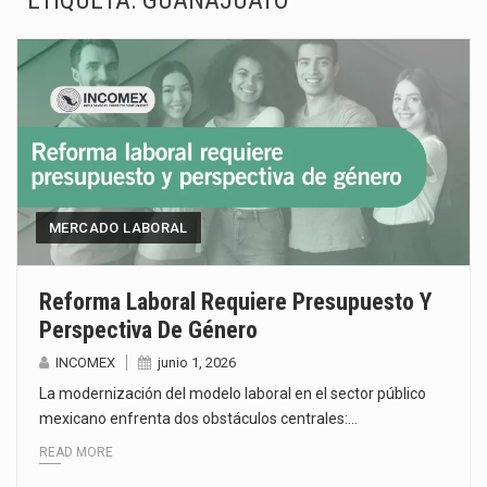
ETIQUETA:
GUANAJUATO
La Coalition for a Prosperous America (CPA) solicitó al gobierno de Estados Unidos mantener e…
Solo el 17.8 % de las empresas en México se considera totalmente preparada para la…
Ante la suspensión temporal de las inspecciones sanitarias del Departamento de Agricultura de Estados Unidos…
Los créditos fiscales determinados a empresas IMMEX rara vez nacen de una interpretación equivocada de…
La industria automotriz mexicana concentra más de la mitad de las quejas bajo el Mecanismo…
MERCADO LABORAL
La inversión fija bruta en México registró un aumento de 1.1% interanual en mayo de…
Reforma Laboral Requiere Presupuesto Y
Perspectiva De Género
El gobierno de Estados Unidos anunciará un arancel del 15 % sobre los productos fabricados…
INCOMEX
junio 1, 2026
El Departamento de Agricultura de Estados Unidos (USDA) suspendió el 5 de agosto de 2026…
La modernización del modelo laboral en el sector público
mexicano enfrenta dos obstáculos centrales:…
READ MORE