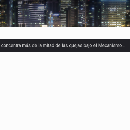
a concentra más de la mitad de las quejas bajo el Mecanismo…
o registró un aumento de 1.1% interanual en mayo de…
nunciará un arancel del 15 % sobre los productos fabricados…
 de Estados Unidos (USDA) suspendió el 5 de agosto de 2026…
los horarios de trabajo en turnos rotativos podría ser…
xportación afiliada a Index en Nuevo León ha alcanzado hasta 10
s parques industriales —absorción, ocupación y metros cuadrado