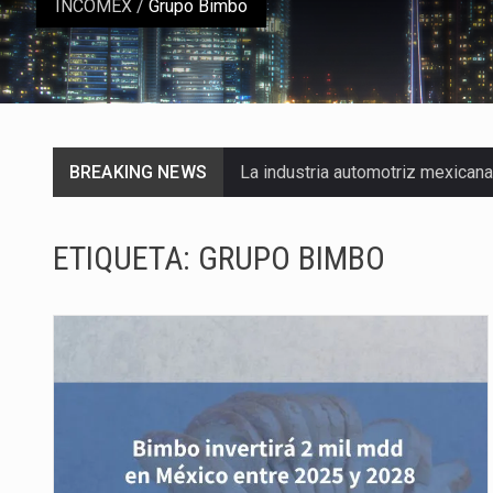
INCOMEX
/
Grupo Bimbo
BREAKING NEWS
La industria automotriz mexican
La inversión fija bruta en Méxic
ETIQUETA:
GRUPO BIMBO
El gobierno de Estados Unidos a
El Departamento de Agricultura
El derecho a la previsibilidad de 
La industria manufacturera de e
Las métricas tradicionales de lo