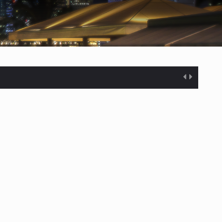
%…
s desarrollados— resultan insuficientes…