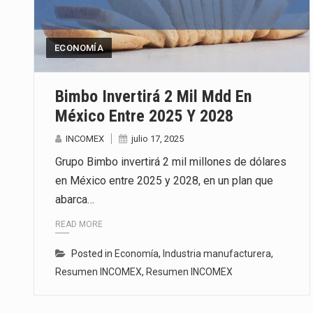
El superávit comercial de Méxic
ECONOMÍA
El Tribunal Federal de Justicia 
El Gobierno de Estados Unidos 
Bimbo Invertirá 2 Mil Mdd En
México Entre 2025 Y 2028
INCOMEX
julio 17, 2025
Grupo Bimbo invertirá 2 mil millones de dólares
en México entre 2025 y 2028, en un plan que
abarca…
READ MORE
Posted in
Economía
,
Industria manufacturera
,
Resumen INCOMEX
,
Resumen INCOMEX