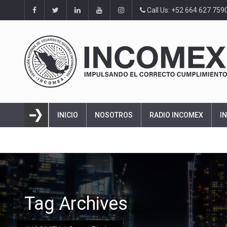
Call Us: +52 664 627 759
INICIO
NOSOTROS
RADIO INCOMEX
I
Tag Archives