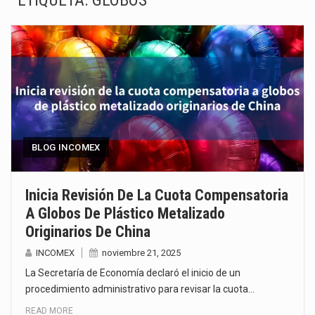
ETIQUETA:
GLOBOS
El gobierno de Estados Unidos anunciará un arancel del 15 % sobre los productos fabricados…
El Departamento de Agricultura de Estados Unidos (USDA) suspendió el 5 de agosto de 2026…
El derecho a la previsibilidad de los horarios de trabajo en turnos rotativos podría ser…
La industria manufacturera de exportación afiliada a Index en Nuevo León ha alcanzado hasta 10%…
Las métricas tradicionales de los parques industriales —absorción, ocupación y metros cuadrados desarrollados— resultan insuficientes…
BLOG INCOMEX
El superávit comercial de México con Estados Unidos alcanzó 102,581 millones de dólares (mdd) en…
Inicia Revisión De La Cuota Compensatoria
A Globos De Plástico Metalizado
El Tribunal Federal de Justicia Administrativa (TFJA), a través de su Segunda Sala Regional en…
Originarios De China
El Gobierno de Estados Unidos ha procesado la devolución de aproximadamente 100,000 millones de dólares…
INCOMEX
noviembre 21, 2025
La Secretaría de Economía declaró el inicio de un
procedimiento administrativo para revisar la cuota…
READ MORE