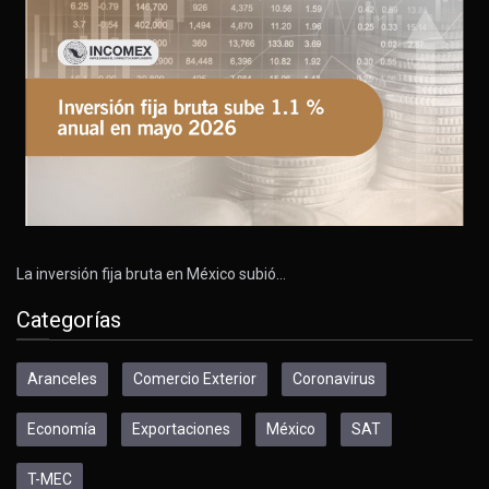
La inversión fija bruta en México subió…
Categorías
Aranceles
Comercio Exterior
Coronavirus
Economía
Exportaciones
México
SAT
T-MEC