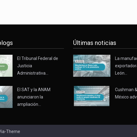
blogs
Últimas noticias
El Tribunal Federal de
La manufa
Justicia
exportador
Administrativa…
León…
El SAT y la ANAM
Cushman &
anunciaron la
México adv
ampliación…
Via-Theme