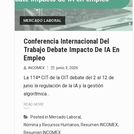
El secretario de Economía de Mé
MERCADO LABORAL
La reforma que reduce la jornada
El gobierno federal creó mediant
Conferencia Internacional Del
Trabajo Debate Impacto De IA En
Empleo
INCOMEX
junio 3, 2026
La 114ª CIT de la OIT debate del 2 al 12 de
junio la regulación de la IA y la gestión
algorítmica…
READ MORE
Posted in
Mercado Laboral
,
Nómina y Recursos Humanos
,
Resumen INCOMEX
,
Resumen INCOMEX