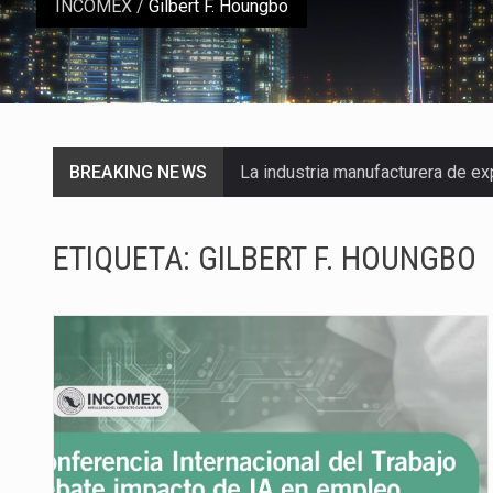
INCOMEX
/
Gilbert F. Houngbo
BREAKING NEWS
La industria manufacturera de e
Las métricas tradicionales de lo
ETIQUETA:
GILBERT F. HOUNGBO
El superávit comercial de Méxic
El Tribunal Federal de Justicia 
El Gobierno de Estados Unidos 
El mercado laboral mexicano mue
La Cámara Minera de México (Cam