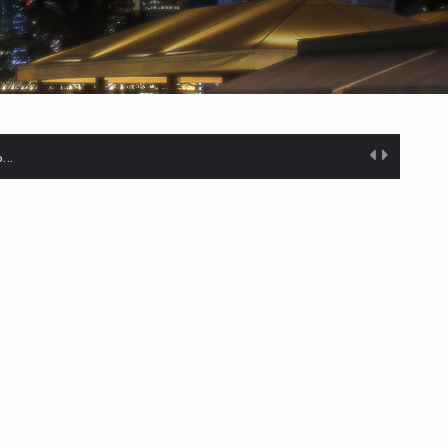
%…
s desarrollados— resultan insuficientes…
) en…
es de dólares…
el…
ares…