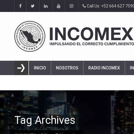
Call Us: +52 664 627 759
INICIO
NOSOTROS
RADIO INCOMEX
I
Tag Archives