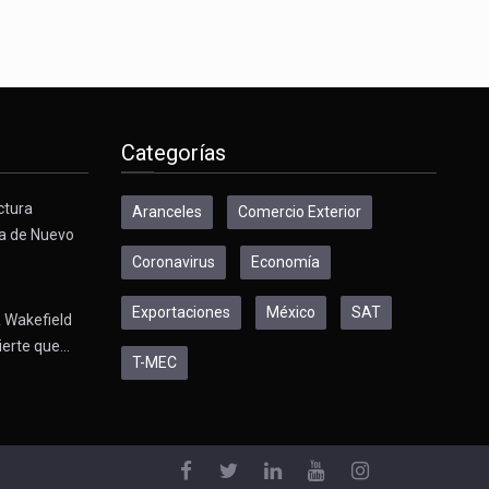
Categorías
ctura
Aranceles
Comercio Exterior
a de Nuevo
Coronavirus
Economía
Exportaciones
México
SAT
 Wakefield
ierte que…
T-MEC