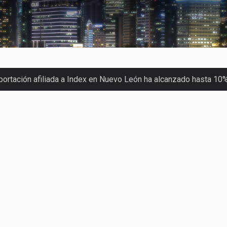
xportación afiliada a Index en Nuevo León ha alcanzado hasta 10
s parques industriales —absorción, ocupación y metros cuadrado
o con Estados Unidos alcanzó 102,581 millones de dólares (mdd
Administrativa (TFJA), a través de su Segunda Sala Regional en…
ha procesado la devolución de aproximadamente 100,000 millon
stra un proceso de precarización sin señales de mejora, según 
imex) proyecta una inversión total de 6,402.2 millones de dól